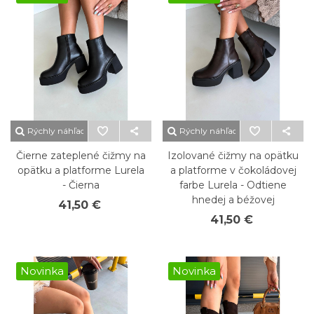
Rýchly náhľad
Rýchly náhľad
Čierne zateplené čižmy na
Izolované čižmy na opätku
opätku a platforme Lurela
a platforme v čokoládovej
- Čierna
farbe Lurela - Odtiene
hnedej a béžovej
41,50 €
41,50 €
Novinka
Novinka