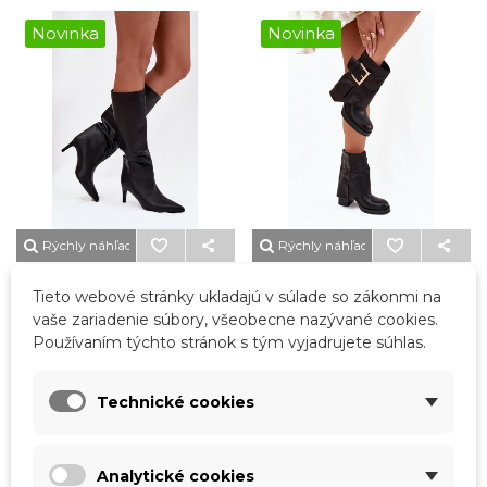
Novinka
Novinka
Rýchly náhľad
Rýchly náhľad
Dámske šľapky na špic s
Dámske Zateplené Čižmy
Tieto webové stránky ukladajú v súlade so zákonmi na
izoláciou na podpätku
Na Opätku So Zlatou
vaše zariadenie súbory, všeobecne nazývané cookies.
čierne olivové - Čierna
Sponou Čierne Milira -
Používaním týchto stránok s tým vyjadrujete súhlas.
Čierna
48,00 €
47,40 €
Technické cookies
Novinka
Novinka
Analytické cookies