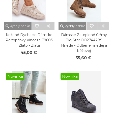
Rýchly náhľad
Rýchly náhľad
Kožené Dychacie Dámske
Dámske Zateplené Čižmy
Poltopánky Vinceza 79603
Big Star OO274A289
Zlato - Zlatá
Hnedé - Odtiene hnedej a
béžovej
45,00 €
55,60 €
Novinka
Novinka