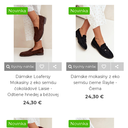
Novinka
Novinka
Rýchly náhľad
Rýchly náhľad
Dámske Loafersy
Dámske mokasíny z eko
Mokasíny z eko semišu
semišu čierne Raylie -
čokoládové Laisie -
Čierna
Odtiene hnedej a béžovej
24,30 €
24,30 €
Novinka
Novinka