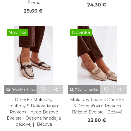
Čierna
24,30 €
29,60 €
Novinka
Novinka
Rýchly náhľad
Rýchly náhľad
Dámske Mokasíny
Mokasíny Loafers Dámske
Loafersy S Dekoratívnym
S Dekoračným Prvkom
Prvkom Hnedo-Bežové
Béžové Evelora - Béžová
Evelora - Odtiene hnedej a
23,80 €
béžovej || Béžová