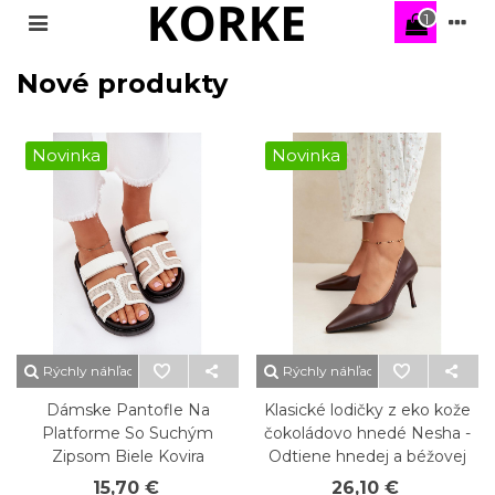
1
Nové produkty
Novinka
Novinka
Rýchly náhľad
Rýchly náhľad
Dámske Pantofle Na
Klasické lodičky z eko kože
Platforme So Suchým
čokoládovo hnedé Nesha -
Zipsom Biele Kovira
Odtiene hnedej a béžovej
15,70 €
26,10 €