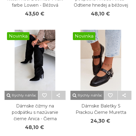
farbe Lowen - Béžová
Odtiene hnedej a béžovej
43,50 €
48,10 €
Novinka
Novinka
Rýchly náhľad
Rýchly náhľad
Dámske čižmy na
Dámske Baletky S
podpätku s nazúvanie
Prackou Čierne Muretta
čierne Anica - Čierna
24,30 €
48,10 €