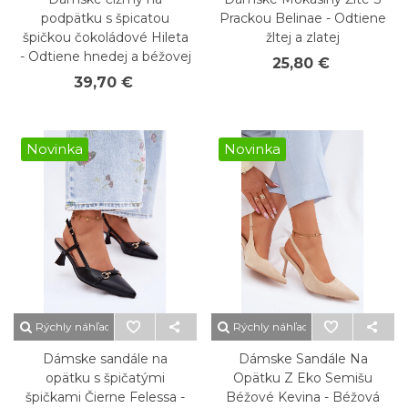
podpätku s špicatou
Prackou Belinae - Odtiene
špičkou čokoládové Hileta
žltej a zlatej
- Odtiene hnedej a béžovej
25,80 €
39,70 €
Novinka
Novinka
Rýchly náhľad
Rýchly náhľad
Dámske sandále na
Dámske Sandále Na
opätku s špičatými
Opätku Z Eko Semišu
špičkami Čierne Felessa -
Béžové Kevina - Béžová