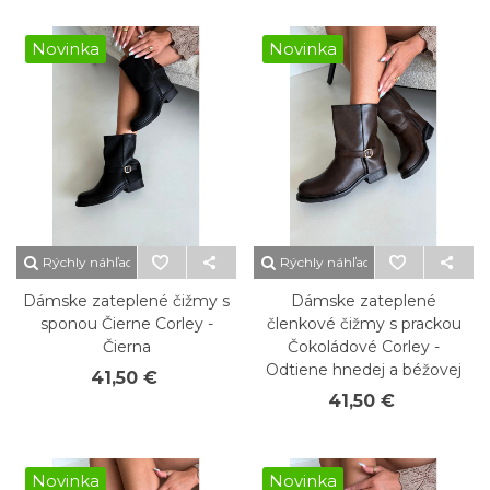
Novinka
Novinka
Rýchly náhľad
Rýchly náhľad
Dámske zateplené čižmy s
Dámske zateplené
sponou Čierne Corley -
členkové čižmy s prackou
Čierna
Čokoládové Corley -
Odtiene hnedej a béžovej
41,50 €
41,50 €
Novinka
Novinka