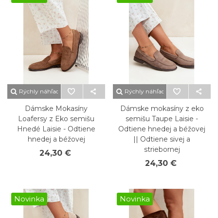
Rýchly náhľad
Rýchly náhľad
Dámske Mokasíny
Dámske mokasíny z eko
Loafersy z Eko semišu
semišu Taupe Laisie -
Hnedé Laisie - Odtiene
Odtiene hnedej a béžovej
hnedej a béžovej
|| Odtiene sivej a
striebornej
24,30 €
24,30 €
Novinka
Novinka