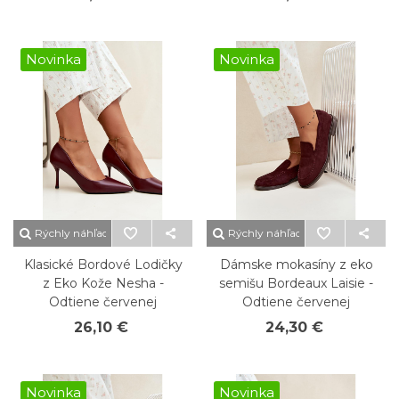
Novinka
Novinka
Rýchly náhľad
Rýchly náhľad
Klasické Bordové Lodičky
Dámske mokasíny z eko
z Eko Kože Nesha -
semišu Bordeaux Laisie -
Odtiene červenej
Odtiene červenej
26,10 €
24,30 €
Novinka
Novinka