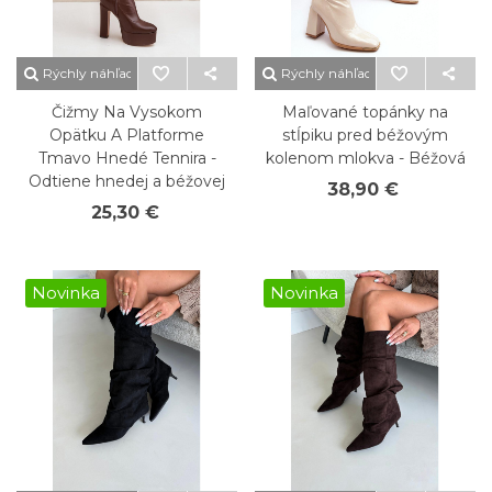
Rýchly náhľad
Rýchly náhľad
Čižmy Na Vysokom
Maľované topánky na
Opätku A Platforme
stĺpiku pred béžovým
Tmavo Hnedé Tennira -
kolenom mlokva - Béžová
Odtiene hnedej a béžovej
38,90 €
25,30 €
Novinka
Novinka