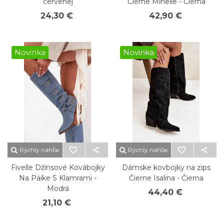
červenej
Čierne Minelle - Čierna
24,30 €
42,90 €
Novinka
Novinka
Rýchly náhľad
Rýchly náhľad
Fivelle Džínsové Kovábojky
Dámske kovbojky na zips
Na Päike S Klamrami -
Čierne Isalina - Čierna
Modrá
44,40 €
21,10 €