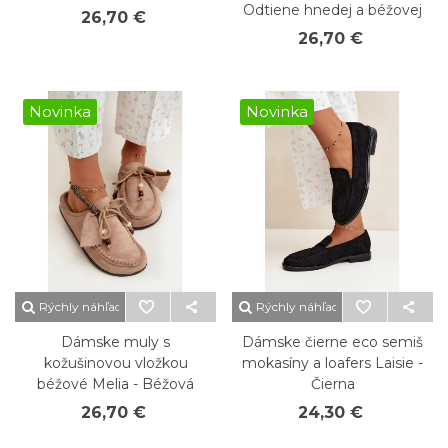
Odtiene hnedej a béžovej
26,70 €
26,70 €
Novinka
Novinka
Rýchly náhľad
Rýchly náhľad
Dámske muly s
Dámske čierne eco semiš
kožušinovou vložkou
mokasíny a loafers Laisie -
béžové Melia - Béžová
Čierna
26,70 €
24,30 €