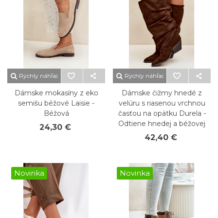
Rýchly náhľad
Rýchly náhľad
Dámske mokasíny z eko
Dámske čižmy hnedé z
semišu béžové Laisie -
velúru s riasenou vrchnou
Béžová
časťou na opätku Durela -
Odtiene hnedej a béžovej
24,30 €
42,40 €
Novinka
Novinka