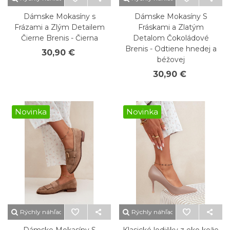
Dámske Mokasíny s
Dámske Mokasíny S
Frázami a Zlým Detailem
Fráskami a Zlatým
Čierne Brenis - Čierna
Detalom Čokoládové
Brenis - Odtiene hnedej a
30,90 €
béžovej
30,90 €
Novinka
Novinka
Rýchly náhľad
Rýchly náhľad