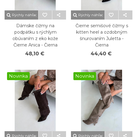
Rýchly náhľad
Rýchly náhľad
Dámske čižmy na
Čierne semišové čižmy s
podpätku s rýchlym
kitten heel a ozdobným
obúvaním z eko kože
šnurovaním Juletta -
Čierne Anica - Čierna
Čierna
48,10 €
44,40 €
Novinka
Novinka
Rýchly náhľad
Rýchly náhľad