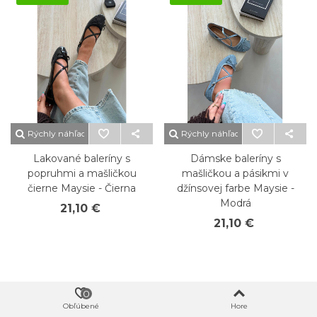
Rýchly náhľad
Rýchly náhľad
Lakované baleríny s
Dámske baleríny s
popruhmi a mašličkou
mašličkou a pásikmi v
čierne Maysie - Čierna
džínsovej farbe Maysie -
Modrá
21,10 €
21,10 €
0
Obľúbené
Hore
Odber noviniek