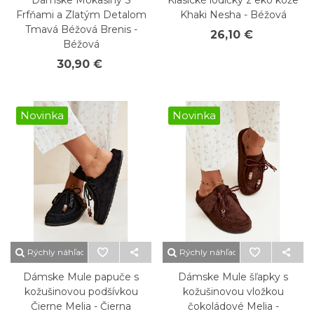
Dámske Mokasíny S
Klasické lodičky z eko kože
Frfňami a Zlatým Detalom
Khaki Nesha - Béžová
Tmavá Béžová Brenis -
26,10 €
Béžová
30,90 €
Novinka
Novinka
Rýchly náhľad
Rýchly náhľad
Dámske Mule papuče s
Dámske Mule šľapky s
kožušinovou podšívkou
kožušinovou vložkou
Čierne Melia - Čierna
čokoládové Melia -