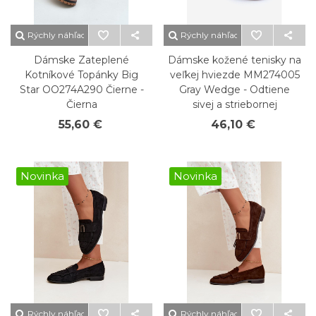
Rýchly náhľad
Rýchly náhľad
Dámske Zateplené
Dámske kožené tenisky na
Kotníkové Topánky Big
veľkej hviezde MM274005
Star OO274A290 Čierne -
Gray Wedge - Odtiene
Čierna
sivej a striebornej
55,60 €
46,10 €
Novinka
Novinka
Rýchly náhľad
Rýchly náhľad