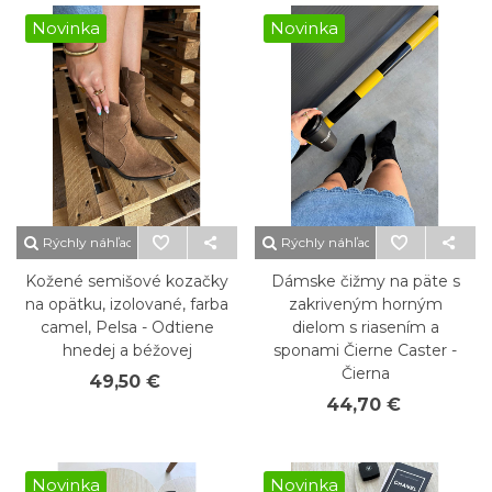
Novinka
Novinka
Rýchly náhľad
Rýchly náhľad
Kožené semišové kozačky
Dámske čižmy na päte s
na opätku, izolované, farba
zakriveným horným
camel, Pelsa - Odtiene
dielom s riasením a
hnedej a béžovej
sponami Čierne Caster -
Čierna
49,50 €
44,70 €
Novinka
Novinka