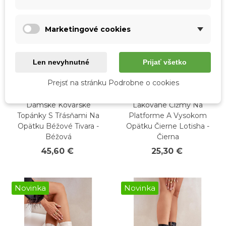
Marketingové cookies
Len nevyhnutné
Prijať všetko
Prejsť na stránku Podrobne o cookies
Rýchly náhľad
Rýchly náhľad
Dámske Kovářske
Lakovane Čižmy Na
Topánky S Třásňami Na
Platforme A Vysokom
Opätku Béžové Tivara -
Opätku Čierne Lotisha -
Béžová
Čierna
45,60 €
25,30 €
Novinka
Novinka