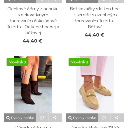
Členkové čižmy z nubuku
Bež kozačky s kitten heel
s dekoratívnym
z semiše s ozdobným
šnurovaním čokoládové
šnurovaním Juletta -
Juletta - Odtiene hnedej a
Béžová
béžovej
44,40 €
44,40 €
Novinka
Novinka
Rýchly náhľad
Rýchly náhľad
Dámske čižmy na
Dámske Mokasíny Žlté S