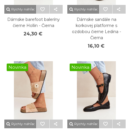
Rýchly náhľad
Rýchly náhľad
Dámske barefoot baleríny
Dámske sandále na
čierne Hollin - Čierna
korkovej platforme s
ozdobou čierne Ledina -
24,30 €
Čierna
16,10 €
Novinka
Novinka
Rýchly náhľad
Rýchly náhľad