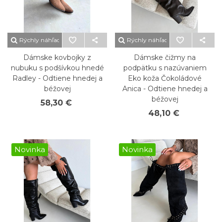
Rýchly náhľad
Rýchly náhľad
Dámske kovbojky z
Dámske čižmy na
nubuku s podšívkou hnedé
podpätku s nazúvaniem
Radley - Odtiene hnedej a
Eko koža Čokoládové
béžovej
Anica - Odtiene hnedej a
béžovej
58,30 €
48,10 €
Novinka
Novinka