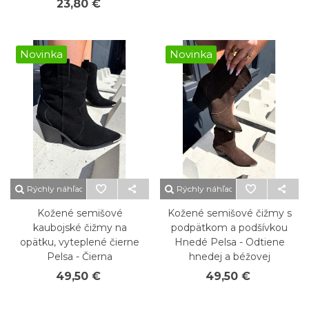
23,80 €
Novinka
Novinka
Rýchly náhľad
Rýchly náhľad
Kožené semišové
Kožené semišové čižmy s
kaubojské čižmy na
podpätkom a podšívkou
opätku, vyteplené čierne
Hnedé Pelsa - Odtiene
Pelsa - Čierna
hnedej a béžovej
49,50 €
49,50 €