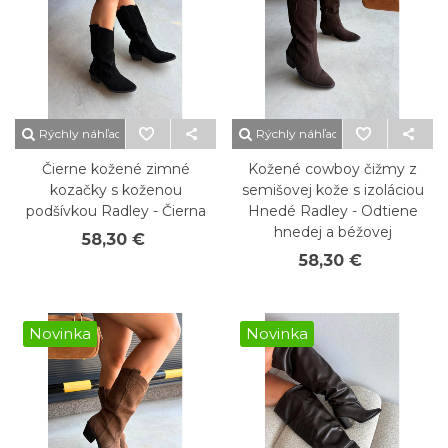
Rýchly náhľad
Rýchly náhľad
Čierne kožené zimné
Kožené cowboy čižmy z
kozačky s koženou
semišovej kože s izoláciou
podšívkou Radley - Čierna
Hnedé Radley - Odtiene
hnedej a béžovej
58,30 €
58,30 €
Novinka
Novinka