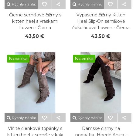
Rýchly náhľad
Rýchly náhľad
Čierne semišové čižmy s
Vypasené čižmy Kitten
kitten heel a vráskami
Heel Slip-On semišové
Lowen - Čierna
čokoládové Lowen - Čierna
43,50 €
43,50 €
Novinka
Novinka
Rýchly náhľad
Rýchly náhľad
Vlnité členkové topánky s
Dámske čižmy na
kitten heel z semiše v kaki
podpätku Hnedé Anica -