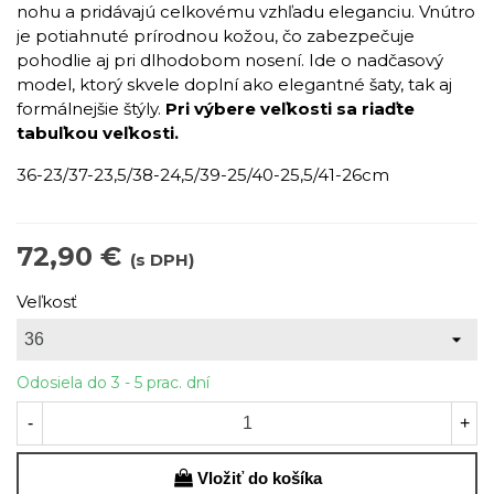
nohu a pridávajú celkovému vzhľadu eleganciu. Vnútro
je potiahnuté prírodnou kožou, čo zabezpečuje
pohodlie aj pri dlhodobom nosení. Ide o nadčasový
model, ktorý skvele doplní ako elegantné šaty, tak aj
formálnejšie štýly.
Pri výbere veľkosti sa riaďte
tabuľkou veľkosti.
36-23/37-23,5/38-24,5/39-25/40-25,5/41-26cm
72,90 €
(s DPH)
Veľkosť
Odosiela do 3 - 5 prac. dní
-
+
Vložiť do košíka