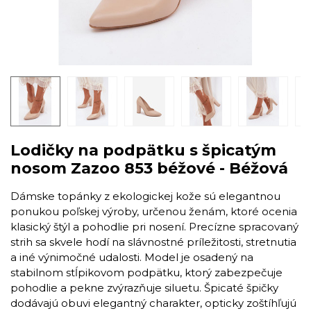
Lodičky na podpätku s špicatým
nosom Zazoo 853 béžové - Béžová
Dámske topánky z ekologickej kože sú elegantnou
ponukou poľskej výroby, určenou ženám, ktoré ocenia
klasický štýl a pohodlie pri nosení. Precízne spracovaný
strih sa skvele hodí na slávnostné príležitosti, stretnutia
a iné výnimočné udalosti. Model je osadený na
stabilnom stĺpikovom podpätku, ktorý zabezpečuje
pohodlie a pekne zvýrazňuje siluetu. Špicaté špičky
dodávajú obuvi elegantný charakter, opticky zoštíhľujú