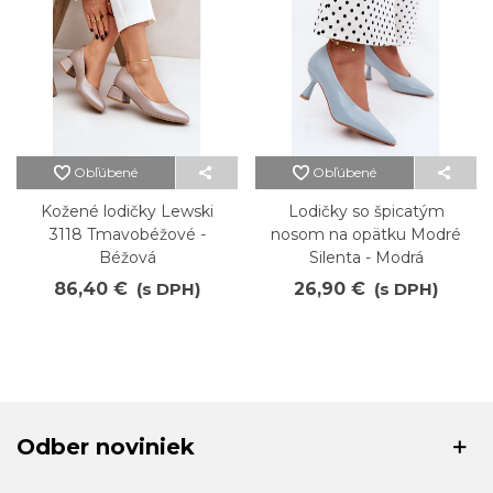
Obľúbené
Obľúbené
Kožené lodičky Lewski
Lodičky so špicatým
3118 Tmavobéžové -
nosom na opätku Modré
Béžová
Silenta - Modrá
86,40 €
(s DPH)
26,90 €
(s DPH)
Odber noviniek