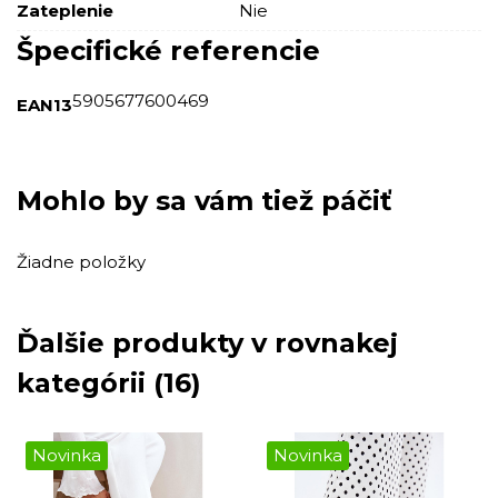
Zateplenie
Nie
Špecifické referencie
5905677600469
EAN13
Mohlo by sa vám tiež páčiť
Žiadne položky
Ďalšie produkty v rovnakej
kategórii (16)
Novinka
Novinka