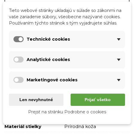
QR kód
Zdieľajte
Tieto webové stránky ukladajú v súlade so zákonmi na
vaše zariadenie súbory, všeobecne nazývané cookies.
Používaním týchto stránok s tým vyjadrujete súhlas.
Kód:
44417-19
Značka:
Zazoo
Technické cookies
Obľúbené
0
Porovnať
0
Zoznam želaní
Analytické cookies
Podrobnosti o produkte
Tabuľka vlastností
Marketingové cookies
Farba
Béžová
Len nevyhnutné
Prijať všetko
Typ podpätku
Hrubý
Prejsť na stránku Podrobne o cookies
Vonkajší materiál
Ekokoža
Materiál stielky
Prírodná koža