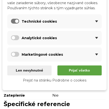
vaše zariadenie súbory, všeobecne nazývané cookies.
Kód:
44424-19
Používaním týchto stránok s tým vyjadrujete súhlas.
Značka:
Boto
Obľúbené
1
Porovnať
0
Zoznam želaní
Technické cookies
Podrobnosti o produkte
Analytické cookies
Tabuľka vlastností
Marketingové cookies
Farba
Čierna
Typ podpätku
Bez podpätku
Len nevyhnutné
Prijať všetko
Vonkajší materiál
Semišová ekokoža
Prejsť na stránku Podrobne o cookies
Materiál stielky
Ekokoža
Zateplenie
Nie
Špecifické referencie