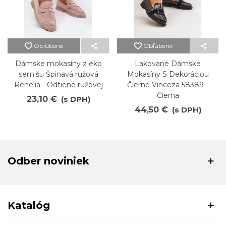
Obľúbené
Obľúbené
Dámske mokasíny z eko
Lakované Dámske
semišu Špinavá ružová
Mokasíny S Dekoráciou
Renelia - Odtiene ružovej
Čierne Vinceza 58389 -
Čierna
23,10 €
(s DPH)
44,50 €
(s DPH)
Odber noviniek
Katalóg