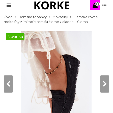
1
Úvod
>
Dámske topánky
>
Mokasíny
>
Dámske rovné
mokasíny z imitácie semišu čierne Galadriel - Čierna
Novinka