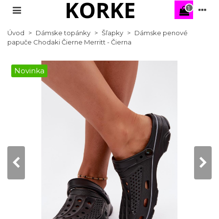
1
Úvod
>
Dámske topánky
>
Šľapky
>
Dámske penové
papuče Chodaki Čierne Merritt - Čierna
Novinka