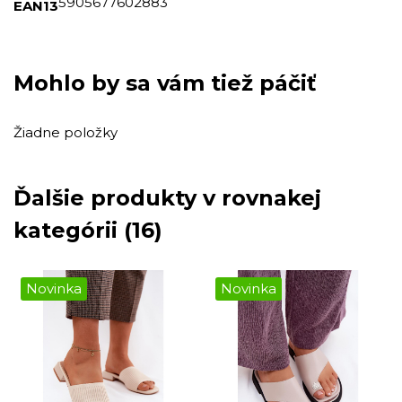
5905677602883
EAN13
Mohlo by sa vám tiež páčiť
Žiadne položky
Ďalšie produkty v rovnakej
kategórii (16)
Novinka
Novinka