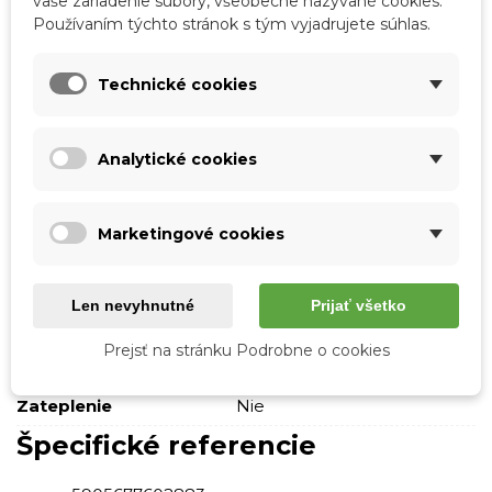
vaše zariadenie súbory, všeobecne nazývané cookies.
Značka:
Boto
Používaním týchto stránok s tým vyjadrujete súhlas.
Obľúbené
0
Porovnať
0
Zoznam želaní
Technické cookies
Podrobnosti o produkte
Analytické cookies
Tabuľka vlastností
Marketingové cookies
Farba
Čierna
Typ podpätku
Bez podpätku
Len nevyhnutné
Prijať všetko
Vonkajší materiál
Pena
Prejsť na stránku Podrobne o cookies
Materiál stielky
Pena
Zateplenie
Nie
Špecifické referencie