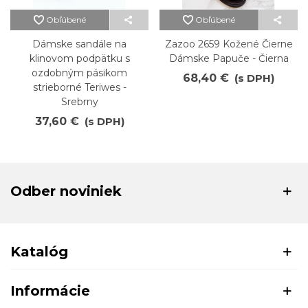
Obľúbené
Obľúbené
Dámske sandále na
Zazoo 2659 Kožené Čierne
klinovom podpätku s
Dámske Papuče - Čierna
ozdobným pásikom
68,40 €
(s DPH)
strieborné Teriwes -
Srebrny
37,60 €
(s DPH)
Odber noviniek
Katalóg
Informácie