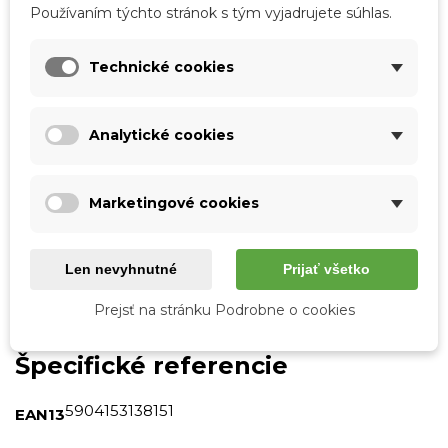
Obľúbené
0
Porovnať
0
Zoznam želaní
Používaním týchto stránok s tým vyjadrujete súhlas.
Technické cookies
Podrobnosti o produkte
Tabuľka vlastností
Analytické cookies
Farba
Ružová
Marketingové cookies
Typ podpätku
Bez podpätku
Vonkajší materiál
Pena
Len nevyhnutné
Prijať všetko
Materiál stielky
Pena
Prejsť na stránku Podrobne o cookies
Zateplenie
Nie
Špecifické referencie
5904153138151
EAN13