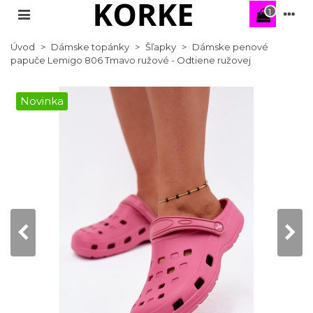
1
Úvod
>
Dámske topánky
>
Šľapky
>
Dámske penové
papuče Lemigo 806 Tmavo ružové - Odtiene ružovej
Novinka