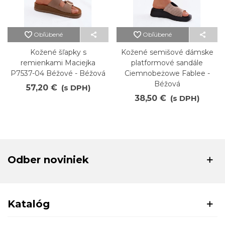
Obľúbené
Obľúbené
Kožené šľapky s
Kožené semišové dámske
remienkami Maciejka
platformové sandále
P7537-04 Béžové - Béžová
Ciemnobeżowe Fablee -
Béžová
57,20 €
(s DPH)
38,50 €
(s DPH)
Odber noviniek
Katalóg