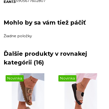
5905677602807
EAN13
Mohlo by sa vám tiež páčiť
Žiadne položky
Ďalšie produkty v rovnakej
kategórii (16)
Novinka
Novinka