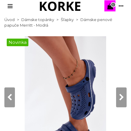
1
Úvod
>
Dámske topánky
>
Šľapky
>
Dámske penové
papuče Merritt - Modrá
Novinka