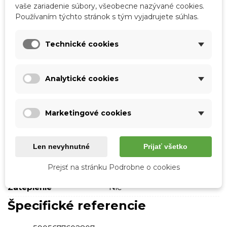
vaše zariadenie súbory, všeobecne nazývané cookies.
Značka:
Boto
Používaním týchto stránok s tým vyjadrujete súhlas.
Obľúbené
0
Porovnať
0
Zoznam želaní
Technické cookies
Podrobnosti o produkte
Analytické cookies
Tabuľka vlastností
Marketingové cookies
Farba
Modrá
Typ podpätku
Bez podpätku
Len nevyhnutné
Prijať všetko
Vonkajší materiál
Pena
Prejsť na stránku Podrobne o cookies
Materiál stielky
Pena
Zateplenie
Nie
Špecifické referencie