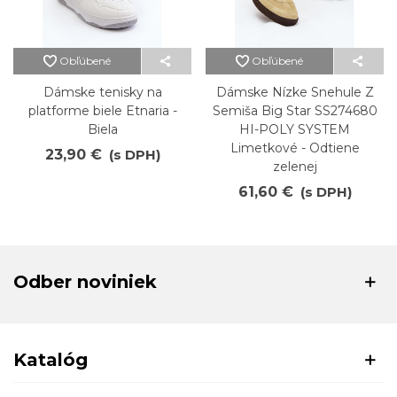
Obľúbené
Obľúbené
Dámske tenisky na
Dámske Nízke Snehule Z
platforme biele Etnaria -
Semiša Big Star SS274680
Biela
HI-POLY SYSTEM
Limetkové - Odtiene
23,90 €
(s DPH)
zelenej
61,60 €
(s DPH)
Odber noviniek
Katalóg