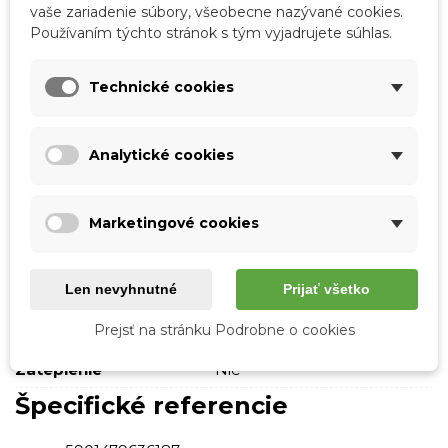
vaše zariadenie súbory, všeobecne nazývané cookies.
Značka:
Boto
Používaním týchto stránok s tým vyjadrujete súhlas.
Obľúbené
0
Porovnať
0
Zoznam želaní
Technické cookies
Podrobnosti o produkte
Analytické cookies
Tabuľka vlastností
Marketingové cookies
Farba
Čierna
Typ podpätku
Bez podpätku
Len nevyhnutné
Prijať všetko
Vonkajší materiál
Tkanina
Prejsť na stránku Podrobne o cookies
Materiál stielky
Tkanina
Zateplenie
Nie
Špecifické referencie