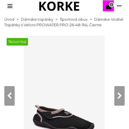
1
Úvod
>
Dámske topánky
>
Športová obuv
>
Dámske Vodné
Topánky s Velcro PROWATER PRO-26-48-114L Čierne
Novinka