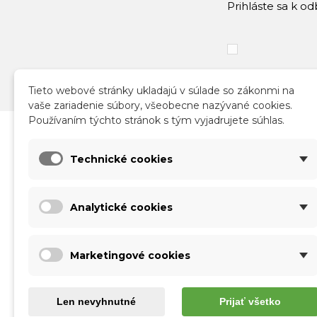
Prihláste sa k o
Tieto webové stránky ukladajú v súlade so zákonmi na
vaše zariadenie súbory, všeobecne nazývané cookies.
Používaním týchto stránok s tým vyjadrujete súhlas.
Katalóg
Infor
Technické cookies
Nové produkty
Obch
Akcie a zľavy
Sprac
Analytické cookies
Kontakt
Doruč
Vráte
Form
Marketingové cookies
O nás
Použí
Veľk
Len nevyhnutné
Prijať všetko