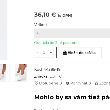
36,10 €
(s DPH)
Veľkosť
Odosiela do 3 - 5 prac. dní
Vložiť do košíka
-
+
Kód:
44385-19
Značka:
LOTTO
Obľúbené
0
Porovnať
0
Zozna
Mohlo by sa vám tiež pá