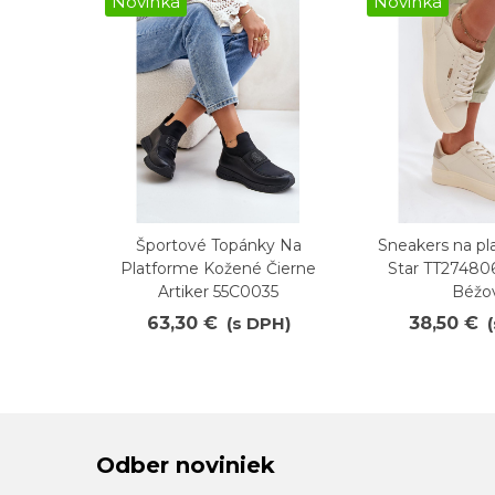
Novinka
Novinka
Športové Topánky Na
Sneakers na pl
Obľúbené
Obľúbené
Platforme Kožené Čierne
Star TT27480
Artiker 55C0035
Béžo
63,30 €
(s DPH)
38,50 €
Odber noviniek