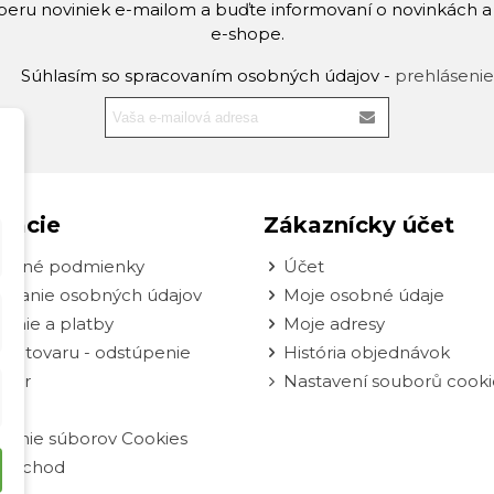
dberu noviniek e-mailom a buďte informovaní o novinkách 
e-shope.
Súhlasím so spracovaním osobných údajov -
prehlásenie
mácie
Zákaznícky účet
odné podmienky
Účet
ovanie osobných údajov
Moje osobné údaje
enie a platby
Moje adresy
nie tovaru - odstúpenie
História objednávok
ulár
Nastavení souborů cooki
vanie súborov Cookies
oobchod