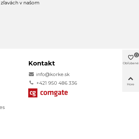
a zľavách v našom
0
Kontakt
Obľúbené
info@korke.sk
+421 950 486 336
Hore
es