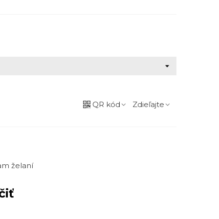
QR kód
Zdieľajte
m želaní
čiť