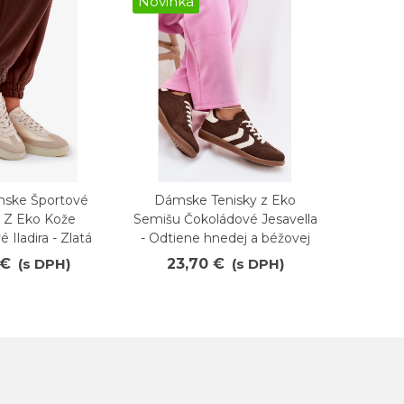
Novinka
Novink
mske Športové
Dámske Tenisky z Eko
Dám
ené
Obľúbené
O
 Z Eko Kože
Semišu Čokoládové Jesavella
Platf
 Iladira - Zlatá
- Odtiene hnedej a béžovej
Béžovo-Z
 €
(s DPH)
23,70 €
(s DPH)
31