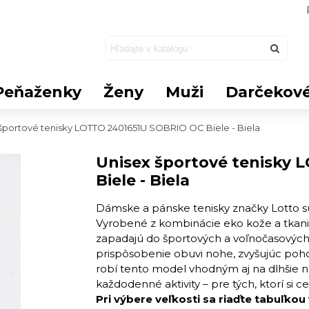
Peňaženky
Ženy
Muži
Darčekové
športové tenisky LOTTO 2401651U SOBRIO OC Biele - Biela
Unisex športové tenisky
Biele - Biela
Dámske a pánske tenisky značky Lotto s
Vyrobené z kombinácie eko kože a tkani
zapadajú do športových a voľnočasových 
prispôsobenie obuvi nohe, zvyšujúc pohodl
robí tento model vhodným aj na dlhšie n
každodenné aktivity – pre tých, ktorí si ce
Pri výbere veľkosti sa riaďte tabuľkou 