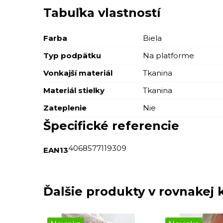
Tabuľka vlastností
Farba
Biela
Typ podpätku
Na platforme
Vonkajší materiál
Tkanina
Materiál stielky
Tkanina
Zateplenie
Nie
Špecifické referencie
4068577119309
EAN13
Ďalšie produkty v rovnakej k