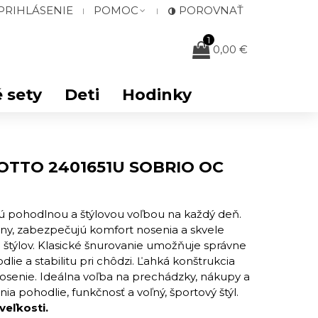
PRIHLÁSENIE
POMOC
POROVNAŤ
1
0,00 €
 sety
Deti
Hodinky
 LOTTO 2401651U SOBRIO OC
ú pohodlnou a štýlovou voľbou na každý deň.
ny, zabezpečujú komfort nosenia a skvele
štýlov. Klasické šnurovanie umožňuje správne
ie a stabilitu pri chôdzi. Ľahká konštrukcia
osenie. Ideálna voľba na prechádzky, nákupy a
nia pohodlie, funkčnosť a voľný, športový štýl.
veľkosti.