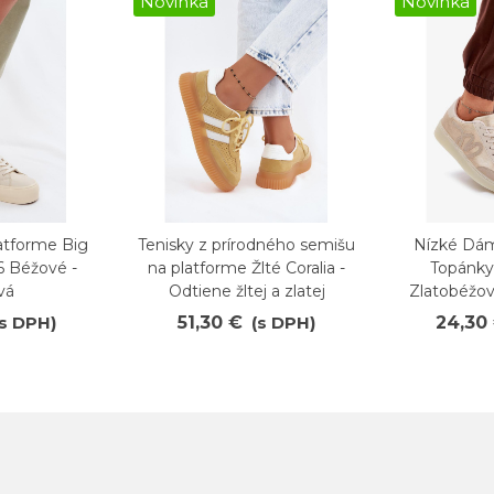
Novinka
Novinka
atforme Big
Tenisky z prírodného semišu
Nízké Dá
Obľúbené
Obľúb
6 Béžové -
na platforme Žlté Coralia -
Topánky
vá
Odtiene žltej a zlatej
Zlatobéžové
(s DPH)
51,30 €
(s DPH)
24,30