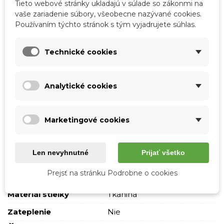
Tieto webové stránky ukladajú v súlade so zákonmi na
vaše zariadenie súbory, všeobecne nazývané cookies.
Kód:
44400-21
Používaním týchto stránok s tým vyjadrujete súhlas.
Značka:
Boto
Obľúbené
0
Porovnať
0
Zoznam želaní
Technické cookies
Analytické cookies
Podrobnosti o produkte
Tabuľka vlastností
Marketingové cookies
Farba
Viacfarebná
Len nevyhnutné
Prijať všetko
Typ podpätku
Bez podpätku
Prejsť na stránku Podrobne o cookies
Vonkajší materiál
Tkanina
Materiál stielky
Tkanina
Zateplenie
Nie