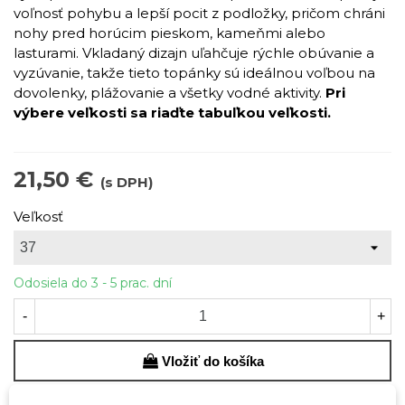
voľnosť pohybu a lepší pocit z podložky, pričom chráni
nohy pred horúcim pieskom, kameňmi alebo
lasturami. Vkladaný dizajn uľahčuje rýchle obúvanie a
vyzúvanie, takže tieto topánky sú ideálnou voľbou na
dovolenky, plážovanie a všetky vodné aktivity.
Pri
výbere veľkosti sa riaďte tabuľkou veľkosti.
21,50 €
(s DPH)
Veľkosť
Odosiela do 3 - 5 prac. dní
-
+
Vložiť do košíka
QR kód
Zdieľajte