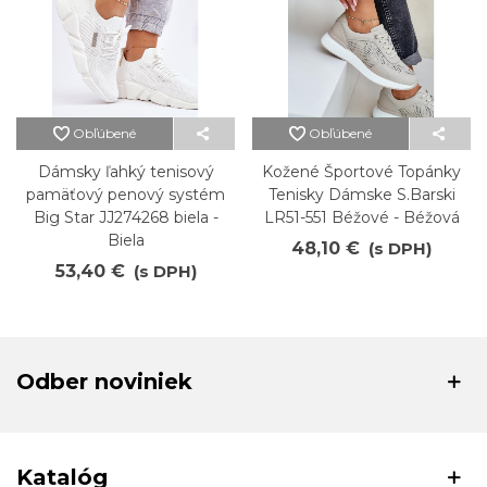
Obľúbené
Obľúbené
Dámsky ľahký tenisový
Kožené Športové Topánky
pamäťový penový systém
Tenisky Dámske S.Barski
Big Star JJ274268 biela -
LR51-551 Béžové - Béžová
Biela
48,10 €
(s DPH)
53,40 €
(s DPH)
Odber noviniek
Katalóg