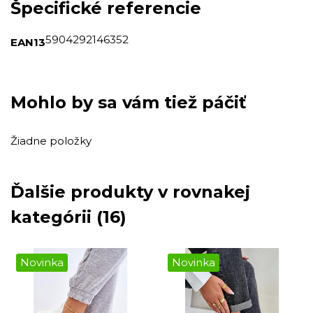
Špecifické referencie
5904292146352
EAN13
Mohlo by sa vám tiež páčiť
Žiadne položky
Ďalšie produkty v rovnakej
kategórii (16)
Novinka
Novinka