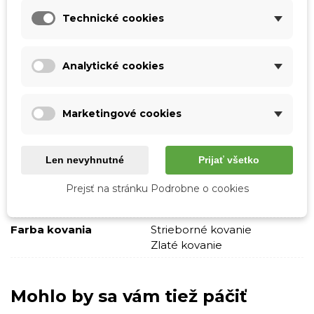
Tabuľka vlastností
Technické cookies
Farba
Červená
Materiál
Pravá koža
Analytické cookies
Vzor
Jednofarebné
S nápisom
Marketingové cookies
Skladová dostupnosť
Odosielame IHNEĎ
Pohlavie
Ženy
Len nevyhnutné
Prijať všetko
Štýl
Business
Prejsť na stránku Podrobne o cookies
Casual
Elegantný
Farba kovania
Strieborné kovanie
Zlaté kovanie
Mohlo by sa vám tiež páčiť