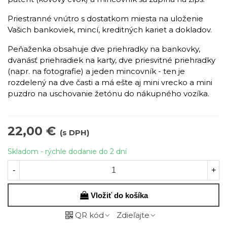
Priestranné vnútro s dostatkom miesta na uloženie
Vašich bankoviek, mincí, kreditných kariet a dokladov.
Peňaženka obsahuje dve priehradky na bankovky,
dvanásť priehradiek na karty, dve priesvitné priehradky
(napr. na fotografie) a jeden mincovník - ten je
rozdelený na dve časti a má ešte aj mini vrecko a mini
puzdro na uschovanie žetónu do nákupného vozíka.
22,00 €
(s DPH)
Skladom - rýchle dodanie do 2 dní
-
+
Vložiť do košíka
QR kód
Zdieľajte