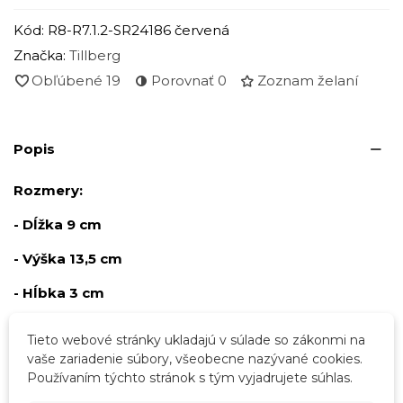
Kód:
R8-R7.1.2-SR24186 červená
Značka:
Tillberg
Obľúbené
19
Porovnať
0
Zoznam želaní
Popis
Rozmery:
- Dĺžka 9 cm
- Výška 13,5 cm
- Hĺbka 3 cm
Tieto webové stránky ukladajú v súlade so zákonmi na
Podrobnosti o produkte
vaše zariadenie súbory, všeobecne nazývané cookies.
Používaním týchto stránok s tým vyjadrujete súhlas.