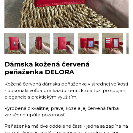
Dámska kožená červená
peňaženka DELORA
Kožená červená dámska peňaženka v strednej veľkosti
- dokonalá voľba pre každú ženu, ktorá túži po spojení
elegancie s praktickým využitím.
Vyrobená z kvalitnej pravej kože a jej červená farba
zaručene upúta pozornosť.
Peňaženka má dve oddelené časti - jedna sa zapína na
patent (kovový cvok) a mincovník sa zapína na zips.