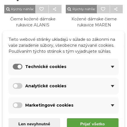
Rýchly náhľad
Rýchly náhľad
Čierne kožené dámske
Kožené dámske čierne
rukavice ALANIS
rukavice MAREN
15,00 €
15,00 €
Tieto webové stránky ukladajú v súlade so zákonmi na
vaše zariadenie súbory, všeobecne nazývané cookies.
Používaním týchto stránok s tým vyjadrujete súhlas.
Technické cookies
Analytické cookies
Marketingové cookies
Rýchly náhľad
Rýchly náhľad
Len nevyhnutné
Prijať všetko
Kožené dámske čierne
Červené kožené dámske