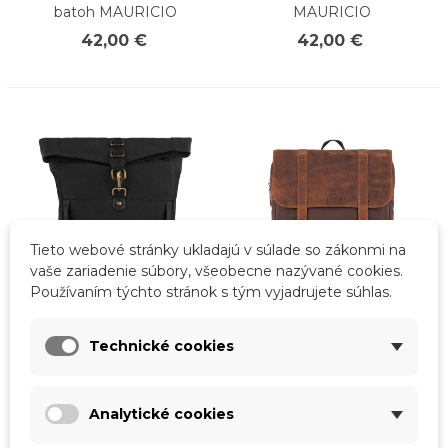
batoh MAURICIO
MAURICIO
42,00 €
42,00 €
Tieto webové stránky ukladajú v súlade so zákonmi na
vaše zariadenie súbory, všeobecne nazývané cookies.
Používaním týchto stránok s tým vyjadrujete súhlas.
Rýchly náhľad
Rýchly náhľad
Technické cookies
Pánsky čierny batoh
Pánsky vintage batoh
MAURICIO
MARVIN
42,00 €
65,00 €
Analytické cookies