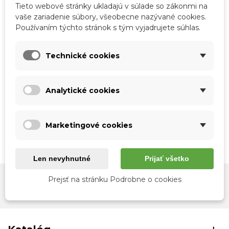
Tieto webové stránky ukladajú v súlade so zákonmi na
vaše zariadenie súbory, všeobecne nazývané cookies.
Používaním týchto stránok s tým vyjadrujete súhlas.
Technické cookies
Rýchly náhľad
Rýchly náhľad
Pánske hodinky s
Pánske hodinky s
Analytické cookies
koženým remienkom
koženým remienkom
DEREK
SAMMY
18,90 €
18,90 €
Marketingové cookies
Zobrazené produkty: 1-2 z 2 položiek
Len nevyhnutné
Prijať všetko
Prejsť na stránku Podrobne o cookies
Odber noviniek