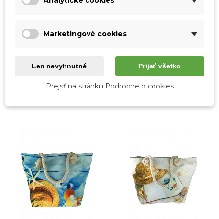
Analytické cookies
Marketingové cookies
Rýchly náhľad
Rýchly náhľad
Len nevyhnutné
Prijať všetko
Plážová taška STARFISH
Plážová taška SUNNY
COCONUT
8,00 €
Prejsť na stránku Podrobne o cookies
8,00 €