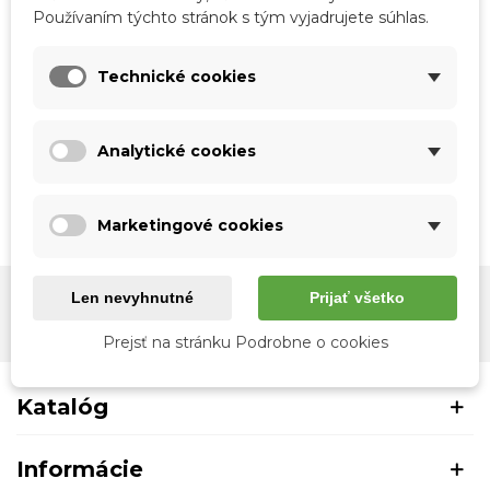
Používaním týchto stránok s tým vyjadrujete súhlas.
Rýchly náhľad
Rýchly náhľad
Pánska sada - kožená
Pánska hnedá sada -
Technické cookies
čierna taška cez rameno a
kožená taška do ruky a
hnedá kožená peňaženka
peňaženka
JENNIFER JONES
53,00 €
Analytické cookies
57,00 €
Marketingové cookies
Zobrazené produkty: 1-2 z 2 položiek
Len nevyhnutné
Prijať všetko
Odber noviniek
Prejsť na stránku Podrobne o cookies
Katalóg
Informácie