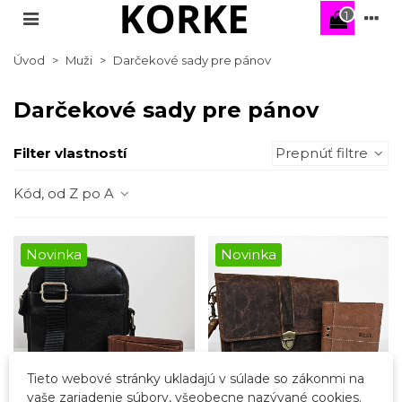
1
Úvod
>
Muži
>
Darčekové sady pre pánov
Darčekové sady pre pánov
Filter vlastností
Prepnúť filtre
Kód, od Z po A
Novinka
Novinka
Tieto webové stránky ukladajú v súlade so zákonmi na
vaše zariadenie súbory, všeobecne nazývané cookies.