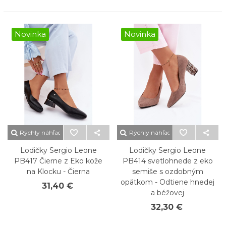
Novinka
Novinka
Rýchly náhľad
Rýchly náhľad
Lodičky Sergio Leone
Lodičky Sergio Leone
PB417 Čierne z Eko kože
PB414 svetlohnede z eko
na Klocku - Čierna
semiše s ozdobným
opätkom - Odtiene hnedej
31,40 €
a béžovej
32,30 €