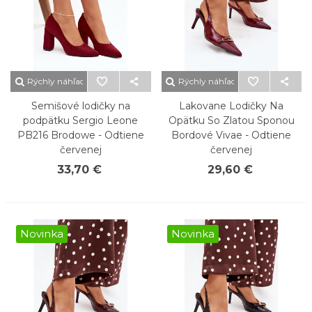
Rýchly náhľad
Rýchly náhľad
Semišové lodičky na
Lakovane Lodičky Na
podpätku Sergio Leone
Opätku So Zlatou Sponou
PB216 Brodowe - Odtiene
Bordové Vivae - Odtiene
červenej
červenej
33,70 €
29,60 €
Novinka
Novinka