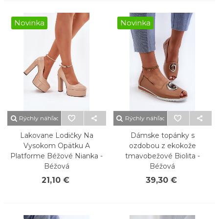
Novinka
Novinka
Rýchly náhľad
Rýchly náhľad
Lakovane Lodičky Na
Dámske topánky s
Vysokom Opätku A
ozdobou z ekokože
Platforme Béžové Nianka -
tmavobežové Biolita -
Béžová
Béžová
21,10 €
39,30 €