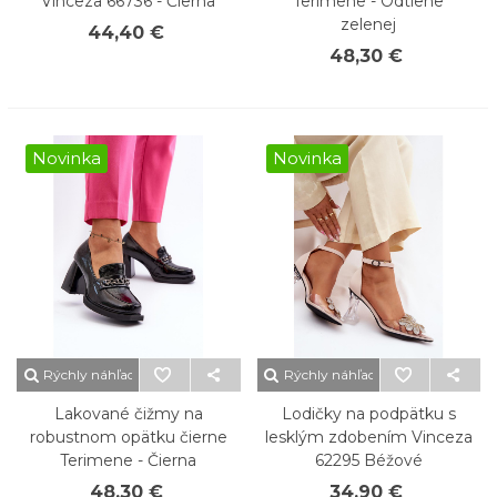
Vinceza 66736 - Čierna
Terimene - Odtiene
zelenej
44,40 €
48,30 €
Novinka
Novinka
Rýchly náhľad
Rýchly náhľad
Lakované čižmy na
Lodičky na podpätku s
robustnom opätku čierne
lesklým zdobením Vinceza
Terimene - Čierna
62295 Béžové
48,30 €
34,90 €