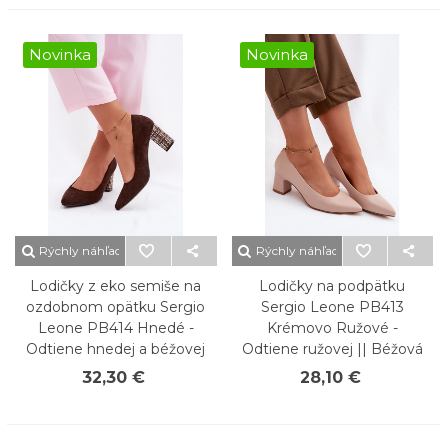
Novinka
Novinka
Rýchly náhľad
Rýchly náhľad
Lodičky z eko semiše na
Lodičky na podpätku
ozdobnom opätku Sergio
Sergio Leone PB413
Leone PB414 Hnedé -
Krémovo Ružové -
Odtiene hnedej a béžovej
Odtiene ružovej || Béžová
32,30 €
28,10 €