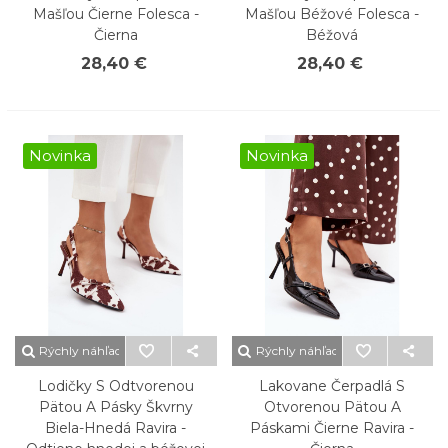
Mašľou Čierne Folesca -
Mašľou Béžové Folesca -
Čierna
Béžová
28,40 €
28,40 €
Novinka
Novinka
Rýchly náhľad
Rýchly náhľad
Lodičky S Odtvorenou
Lakovane Čerpadlá S
Pätou A Pásky Škvrny
Otvorenou Pätou A
Biela-Hnedá Ravira -
Páskami Čierne Ravira -