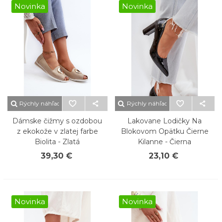
Novinka
Novinka
Rýchly náhľad
Rýchly náhľad
Dámske čižmy s ozdobou
Lakovane Lodičky Na
z ekokože v zlatej farbe
Blokovom Opätku Čierne
Biolita - Zlatá
Kilanne - Čierna
39,30 €
23,10 €
Novinka
Novinka