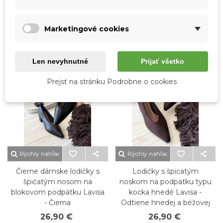
47,20 €
26,90 €
Marketingové cookies
Novinka
Novinka
Len nevyhnutné
Prijať všetko
Prejsť na stránku Podrobne o cookies
Rýchly náhľad
Rýchly náhľad
Čierne dámske lodičky s
Lodičky s špicatým
špičatým nosom na
noskom na podpätku typu
blokovom podpätku Lavisa
kocka hnedé Lavisa -
- Čierna
Odtiene hnedej a béžovej
26,90 €
26,90 €