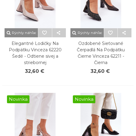
Rýchly náhľad
Rýchly náhľad
Elegantné Lodičky Na
Ozdobené Sieťované
Podpätku Vinceza 62220
Čerpadlá Na Podpätku
Šedé - Odtiene sivej a
Čierne Vinceza 62211 -
striebornej
Čierna
32,60 €
32,60 €
Novinka
Novinka