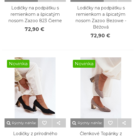
Lodičky na podpätku s
Lodičky na podpätku s
remienkom a špicatým
remienkom a špicatým
nosom Zazoo 823 Čierne
nosom Zazoo Beżowe -
Béžová
72,90 €
72,90 €
Novinka
Novinka
Rýchly náhľad
Rýchly náhľad
Lodičky z prírodného
Členkové Topánky z