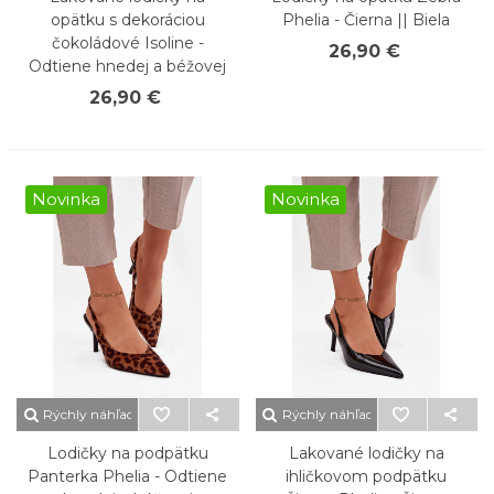
opätku s dekoráciou
Phelia - Čierna || Biela
čokoládové Isoline -
26,90 €
Odtiene hnedej a béžovej
26,90 €
Novinka
Novinka
Rýchly náhľad
Rýchly náhľad
Lodičky na podpätku
Lakované lodičky na
Panterka Phelia - Odtiene
ihličkovom podpätku