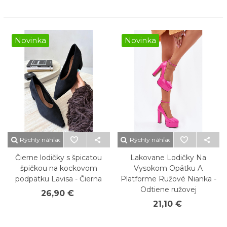
Novinka
Novinka
Rýchly náhľad
Rýchly náhľad
Čierne lodičky s špicatou
Lakovane Lodičky Na
špičkou na kockovom
Vysokom Opätku A
podpätku Lavisa - Čierna
Platforme Ružové Nianka -
Odtiene ružovej
26,90 €
21,10 €