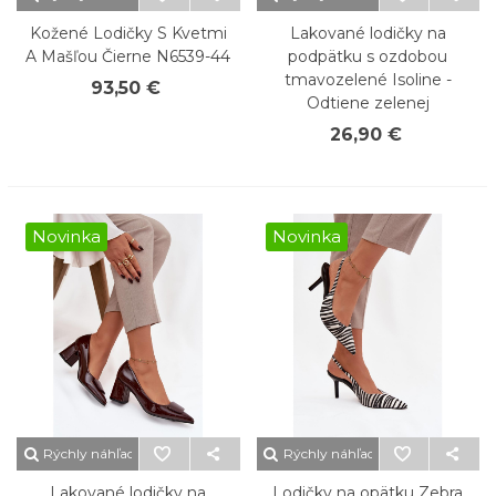
Kožené Lodičky S Kvetmi
Lakované lodičky na
A Mašľou Čierne N6539-44
podpätku s ozdobou
tmavozelené Isoline -
93,50 €
Odtiene zelenej
26,90 €
Novinka
Novinka
Rýchly náhľad
Rýchly náhľad
Lakované lodičky na
Lodičky na opätku Zebra