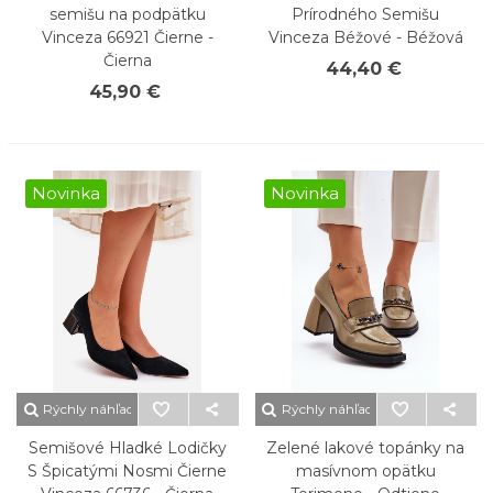
semišu na podpätku
Prírodného Semišu
Vinceza 66921 Čierne -
Vinceza Béžové - Béžová
Čierna
44,40 €
45,90 €
Novinka
Novinka
Rýchly náhľad
Rýchly náhľad
Semišové Hladké Lodičky
Zelené lakové topánky na
S Špicatými Nosmi Čierne
masívnom opätku