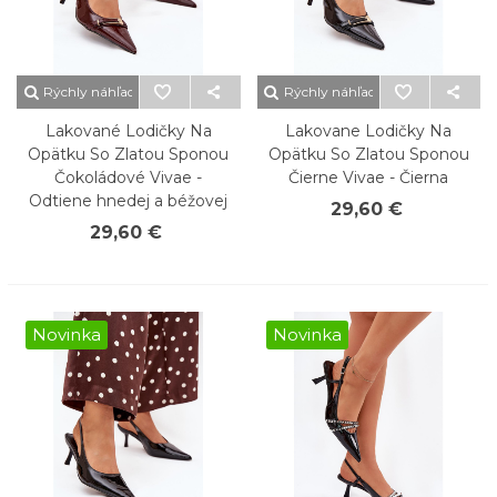
Rýchly náhľad
Rýchly náhľad
Lakované Lodičky Na
Lakovane Lodičky Na
Opätku So Zlatou Sponou
Opätku So Zlatou Sponou
Čokoládové Vivae -
Čierne Vivae - Čierna
Odtiene hnedej a béžovej
29,60 €
29,60 €
Novinka
Novinka