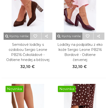
Rýchly náhľad
Rýchly náhľad
Semišové lodičky s
Lodičky na podpätku z eko
ozdobou Sergio Leone
kože Sergio Leone PB216
PB216 Čokoládové -
Bordové - Odtiene
Odtiene hnedej a béžovej
červenej
32,10 €
32,10 €
Novinka
Novinka