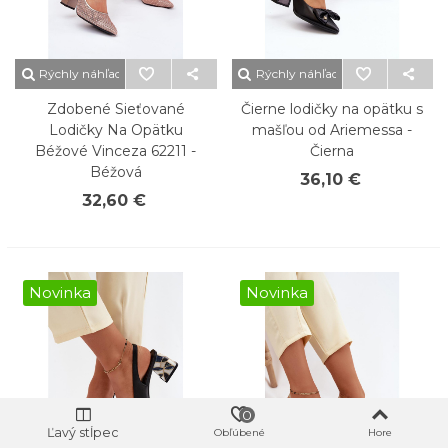
Rýchly náhľad
Rýchly náhľad
Zdobené Sieťované
Čierne lodičky na opätku s
Lodičky Na Opätku
mašľou od Ariemessa -
Béžové Vinceza 62211 -
Čierna
Béžová
36,10 €
32,60 €
Novinka
Novinka
0
Ľavý stĺpec
Obľúbené
Hore