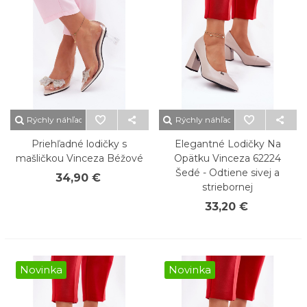
Rýchly náhľad
Rýchly náhľad
Priehľadné lodičky s
Elegantné Lodičky Na
mašličkou Vinceza Béžové
Opätku Vinceza 62224
Šedé - Odtiene sivej a
34,90 €
striebornej
33,20 €
Novinka
Novinka