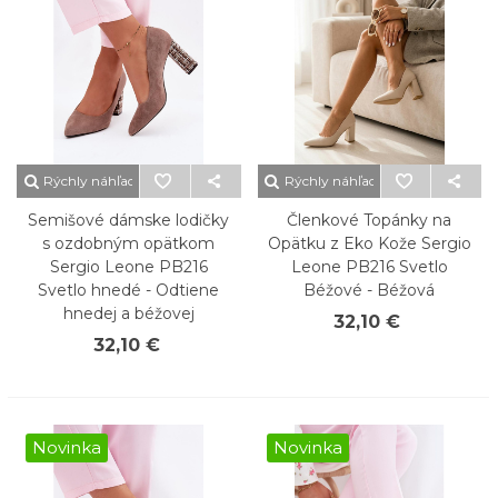
Rýchly náhľad
Rýchly náhľad
Semišové dámske lodičky
Členkové Topánky na
s ozdobným opätkom
Opätku z Eko Kože Sergio
Sergio Leone PB216
Leone PB216 Svetlo
Svetlo hnedé - Odtiene
Béžové - Béžová
hnedej a béžovej
32,10 €
32,10 €
Novinka
Novinka