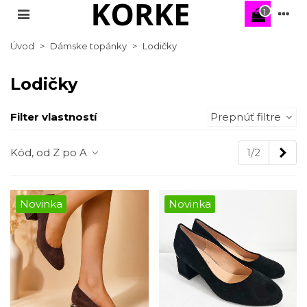
1
Úvod
>
Dámske topánky
>
Lodičky
Lodičky
Filter vlastností
Prepnúť filtre
Nas
Kód, od Z po A
1/2
Novinka
Novinka