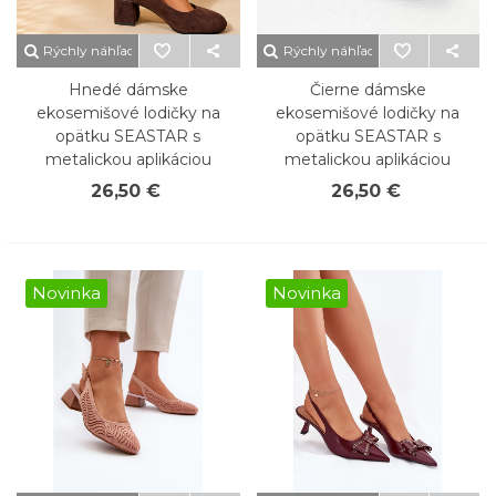
Rýchly náhľad
Rýchly náhľad
Hnedé dámske
Čierne dámske
ekosemišové lodičky na
ekosemišové lodičky na
opätku SEASTAR s
opätku SEASTAR s
metalickou aplikáciou
metalickou aplikáciou
26,50 €
26,50 €
Novinka
Novinka