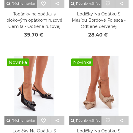
Rýchly náhľad
Rýchly náhľad
Topánky na opätku s
Lodičky Na Opätku S
blokovým opätkom ružové
Mašľou Bordové Folesca -
Gemifa - Odtiene ružovej
Odtiene červenej
39,70 €
28,40 €
Novinka
Novinka
Rýchly náhľad
Rýchly náhľad
Lodičky Na Opätku S
Lodičky Na Opätku S