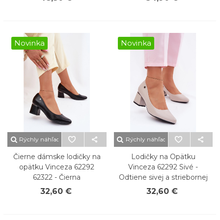
Novinka
Novinka
Rýchly náhľad
Rýchly náhľad
Čierne dámske lodičky na
Lodičky na Opätku
opätku Vinceza 62292
Vinceza 62292 Sivé -
62322 - Čierna
Odtiene sivej a striebornej
32,60 €
32,60 €