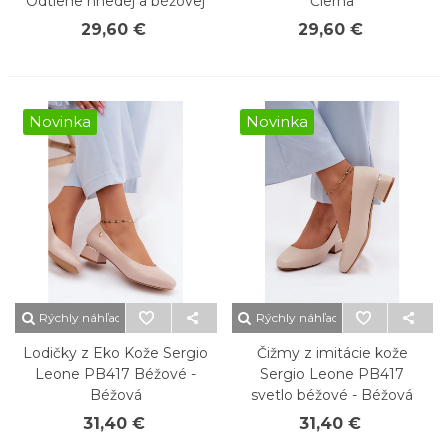
Odtiene hnedej a béžovej
Čierna
29,60 €
29,60 €
Novinka
Novinka
Rýchly náhľad
Rýchly náhľad
Lodičky z Eko Kože Sergio
Čižmy z imitácie kože
Leone PB417 Béžové -
Sergio Leone PB417
Béžová
svetlo béžové - Béžová
31,40 €
31,40 €