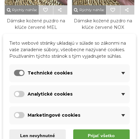
Rýchly náhľad
Rýchly náhľad
Dámske kožené puzdro na
Dámske kožené puzdro na
kľúče červené MEL
kľúče červené NOX
12,00 €
9,50 €
Tieto webové stránky ukladajú v súlade so zákonmi na
vaše zariadenie súbory, všeobecne nazývané cookies.
Používaním týchto stránok s tým vyjadrujete súhlas.
Novinka
Technické cookies
Analytické cookies
Marketingové cookies
Rýchly náhľad
Len nevyhnutné
Prijať všetko
Dámske kožené puzdro na