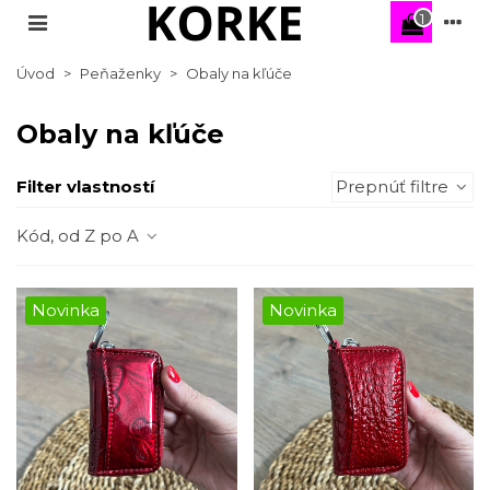
1
Úvod
>
Peňaženky
>
Obaly na kľúče
Obaly na kľúče
Filter vlastností
Prepnúť filtre
Kód, od Z po A
Novinka
Novinka