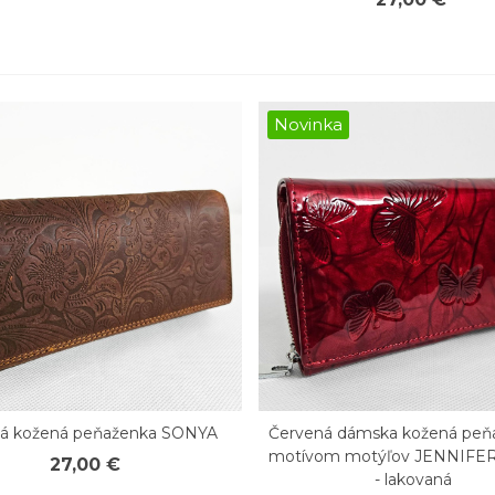
Novinka
á kožená peňaženka SONYA
Červená dámska kožená peň
chly náhľad
Rýchly náhľad
motívom motýľov JENNIFE
27,00 €
- lakovaná