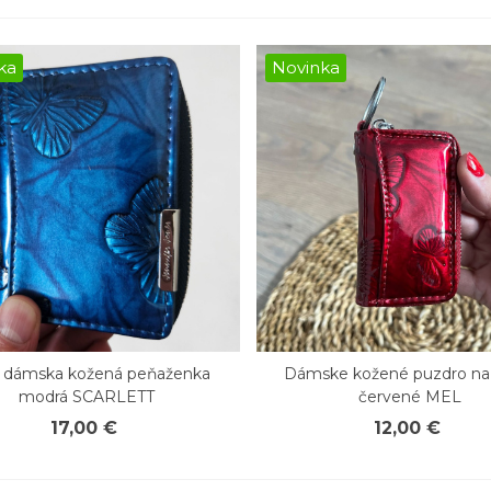
ka
Novinka
 dámska kožená peňaženka
Dámske kožené puzdro na
chly náhľad
Rýchly náhľad
modrá SCARLETT
červené MEL
17,00 €
12,00 €