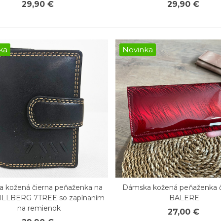
29,90 €
29,90 €
ka
Novinka
 kožená čierna peňaženka na
Dámska kožená peňaženka 
chly náhľad
Rýchly náhľad
TILLBERG 7TREE so zapínaním
BALERE
na remienok
27,00 €