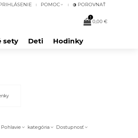
PRIHLÁSENIE
POMOC
POROVNAŤ
1
0,00 €
 sety
Deti
Hodinky
enky
Pohlavie
kategória
Dostupnosť