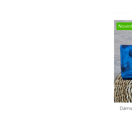
Novin
Dáms
Rý