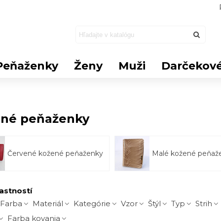
Peňaženky
Ženy
Muži
Darčekové
né peňaženky
Červené kožené peňaženky
Malé kožené peňaž
lastností
Farba
Materiál
Kategórie
Vzor
Štýl
Typ
Strih
Farba kovania