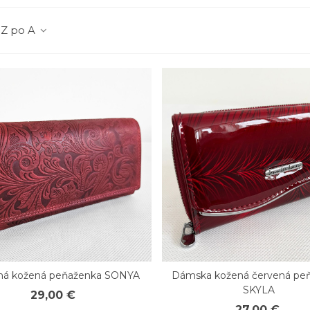
 Z po A
ná kožená peňaženka SONYA
Dámska kožená červená pe
chly náhľad
Rýchly náhľad
SKYLA
29,00 €
27,00 €