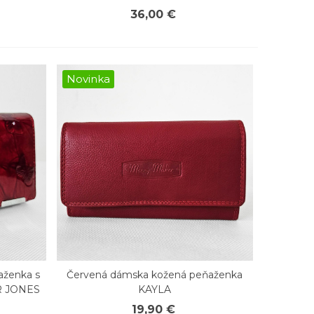
36,00 €
Novinka
aženka s
Červená dámska kožená peňaženka
Rýchly náhľad
R JONES
KAYLA
19,90 €