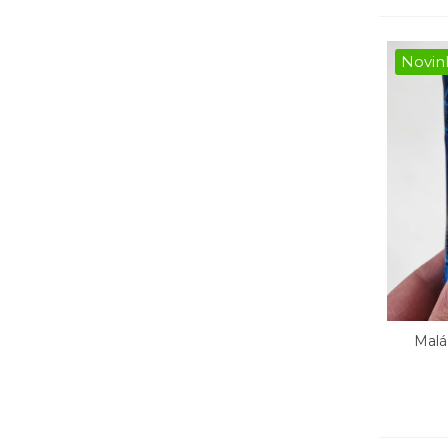
Novin
Malá
Rý