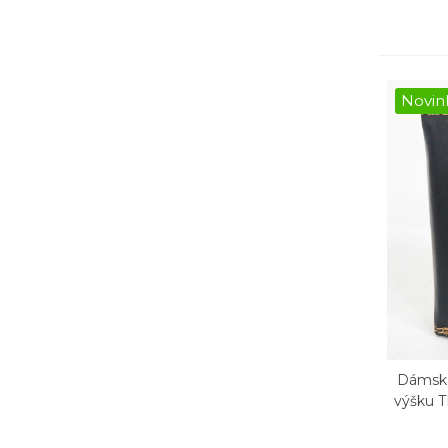
Novin
Dámska
Rý
výšku 