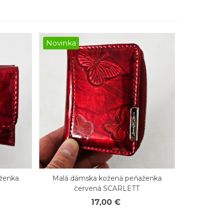
Novinka
ženka
Malá dámska kožená peňaženka
Rýchly náhľad
červená SCARLETT
17,00 €