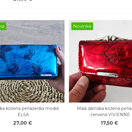
ka
Novinka
ka kožená peňaženka modrá
Malá dámska kožená peňa
chly náhľad
Rýchly náhľad
ELSA
červená VIVIENNE
27,00 €
17,50 €