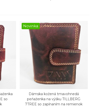
Novinka
ňaženka
Dámska kožená tmavohnedá
Rýchly náhľad
E so
peňaženka na výšku TILLBERG
ok
7TREE so zapínaním na remienok