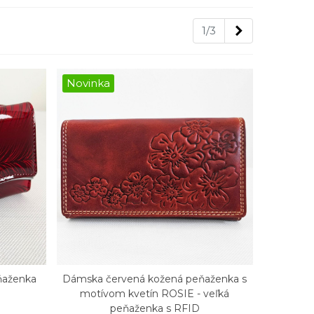
Nasledujúca
1/3
Novinka
ňaženka
Dámska červená kožená peňaženka s
Rýchly náhľad
motívom kvetín ROSIE - veľká
peňaženka s RFID