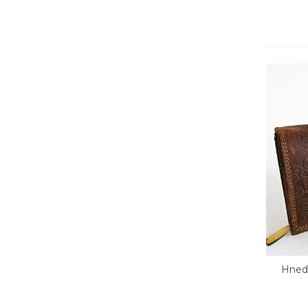
Hned
Rý