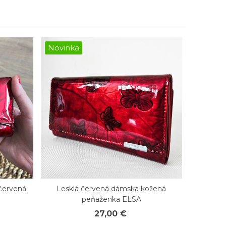
Novinka
červená
Lesklá červená dámska kožená
Rýchly náhľad
peňaženka ELSA
27,00 €