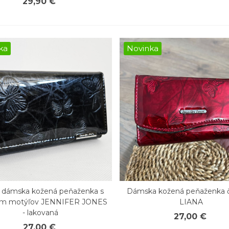
29,90 €
ka
Novinka
a dámska kožená peňaženka s
Dámska kožená peňaženka 
chly náhľad
Rýchly náhľad
om motýľov JENNIFER JONES
LIANA
- lakovaná
27,00 €
27,00 €