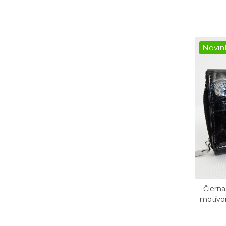
Novin
Čiern
Rý
motív