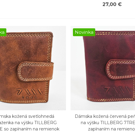
27,00 €
ka
Novinka
mska kožená svetlohnedá
Dámska kožená červená pe
chly náhľad
Rýchly náhľad
aženka na výšku TILLBERG
na výšku TILLBERG 7TRE
E so zapínaním na remienok
zapínaním na remien