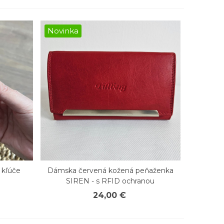
Novinka
 kľúče
Dámska červená kožená peňaženka
Rýchly náhľad
SIREN - s RFID ochranou
24,00 €