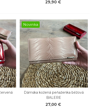
29,90 €
Novinka
červená
Dámska kožená peňaženka béžová
Rýchly náhľad
BALERE
27,00 €