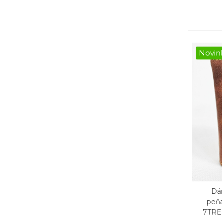
Novin
Dá
Rý
peň
7TRE