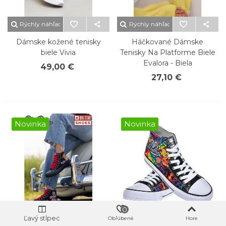
Rýchly náhľad
Rýchly náhľad
Dámske kožené tenisky
Háčkované Dámske
biele Vivia
Tenisky Na Platforme Biele
Evalora - Biela
49,00 €
27,10 €
Novinka
Novinka
0
Ľavý stĺpec
Obľúbené
Hore
Rýchly náhľad
Rýchly náhľad