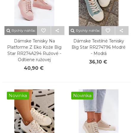
Rýchly náhľad
Rýchly náhľad
Dámske Tenisky Na
Dámske Textilné Tenisky
Platforme Z Eko Kože Big
Big Star RR274796 Modré
Star RR274A294 Ružové -
- Modrá
Odtiene ružovej
36,10 €
40,90 €
Novinka
Novinka