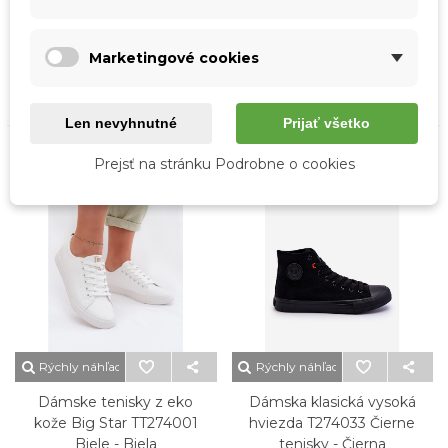
Dámske Tenisky Big Star
Dámske tenisky Big Star
TT274004 Svetlo Béžové -
TT274003 Biele - Biela
Béžová
33,20 €
Marketingové cookies
38,50 €
Len nevyhnutné
Prijať všetko
Prejsť na stránku Podrobne o cookies
Novinka
Novinka
Rýchly náhľad
Rýchly náhľad
Dámske tenisky z eko
Dámska klasická vysoká
kože Big Star TT274001
hviezda T274033 Čierne
Biele - Biela
tenisky - Čierna