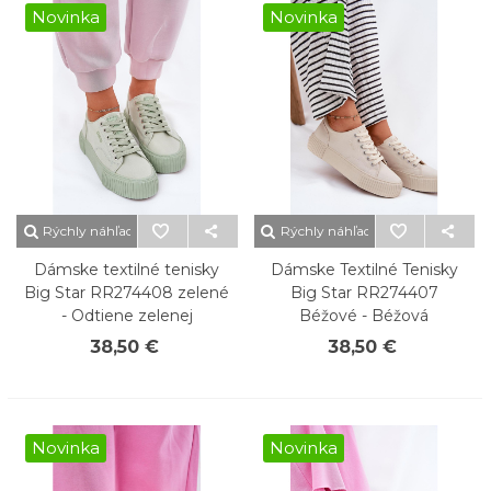
Novinka
Novinka
Rýchly náhľad
Rýchly náhľad
Dámske textilné tenisky
Dámske Textilné Tenisky
Big Star RR274408 zelené
Big Star RR274407
- Odtiene zelenej
Béžové - Béžová
38,50 €
38,50 €
Novinka
Novinka