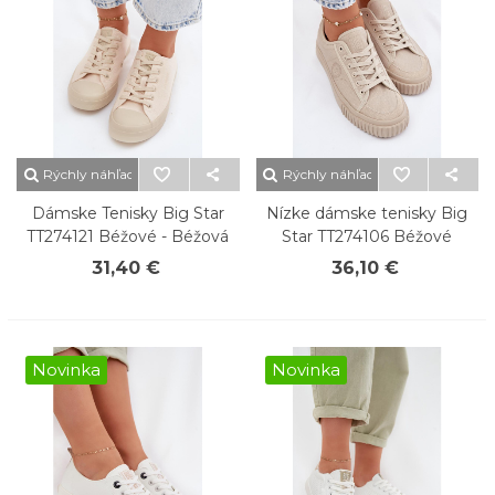
Rýchly náhľad
Rýchly náhľad
Dámske Tenisky Big Star
Nízke dámske tenisky Big
TT274121 Béžové - Béžová
Star TT274106 Béžové
31,40 €
36,10 €
Novinka
Novinka