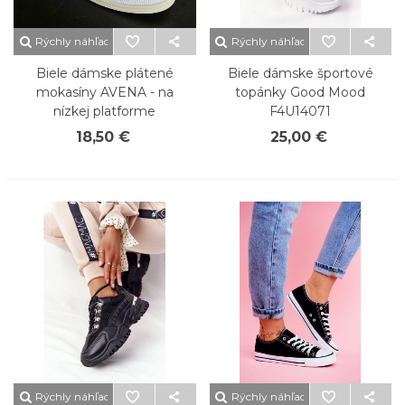
Rýchly náhľad
Rýchly náhľad
Biele dámske plátené
Biele dámske športové
mokasíny AVENA - na
topánky Good Mood
nízkej platforme
F4U14071
18,50 €
25,00 €
Rýchly náhľad
Rýchly náhľad