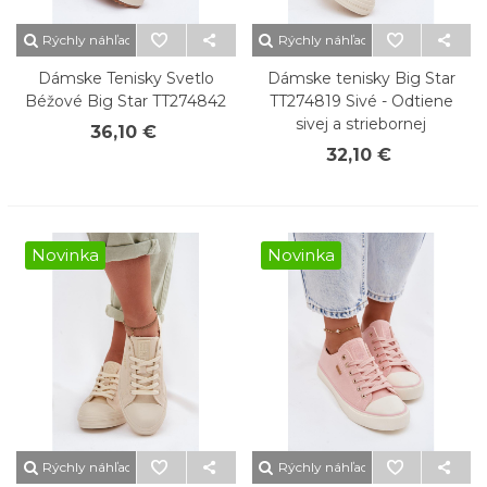
Rýchly náhľad
Rýchly náhľad
Dámske Tenisky Svetlo
Dámske tenisky Big Star
Béžové Big Star TT274842
TT274819 Sivé - Odtiene
sivej a striebornej
36,10 €
32,10 €
Novinka
Novinka
Rýchly náhľad
Rýchly náhľad