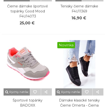
Čierne dámske športové
Tenisky čierne dámske
topánky Good Mood
F4U11369
F4U14073
16,90 €
25,00 €
Novinka
Rýchly náhľad
Rýchly náhľad
Športové topánky
Dámske klasické tenisky
BADOXX
Čierne Omerta - Čierna