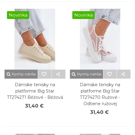
Novinka
Novinka
Rýchly náhľad
Rýchly náhľad
Dámske tenisky na
Dámske tenisky na
platforme Big Star
platforme Big Star
TT274271 Béžové - Béžová
TT274270 Ružové -
Odtiene ružovej
31,40 €
31,40 €