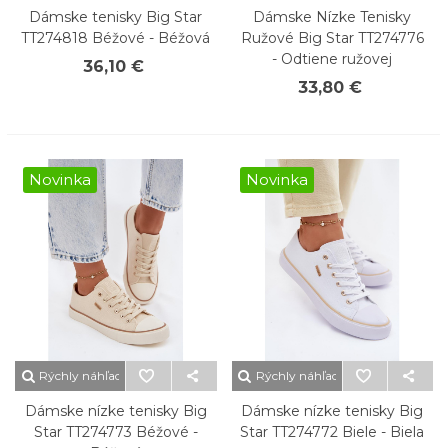
Dámske tenisky Big Star
Dámske Nízke Tenisky
TT274818 Béžové - Béžová
Ružové Big Star TT274776
- Odtiene ružovej
36,10 €
33,80 €
Novinka
Novinka
Rýchly náhľad
Rýchly náhľad
Dámske nízke tenisky Big
Dámske nízke tenisky Big
Star TT274773 Béžové -
Star TT274772 Biele - Biela