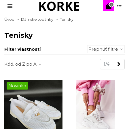
1
Úvod
>
Dámske topánky
>
Tenisky
Tenisky
Filter vlastností
Prepnúť filtre
Nas
Kód, od Z po A
1/4
Novinka