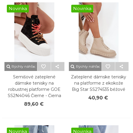
Novinka
Novinka
Rýchly náhľad
Rýchly náhľad
Semišové zateplené
Zateplené dámske tenisky
dámske tenisky na
na platforme z ekokože
robustnej platforme GOE
Big Star SS274535 béžové
SS2N4046 Čierne - Čierna
40,90 €
89,60 €
Novinka
Novinka