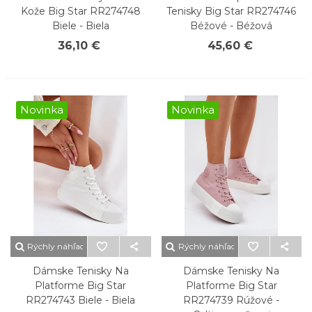
Kože Big Star RR274748
Tenisky Big Star RR274746
Biele - Biela
Béžové - Béžová
36,10 €
45,60 €
Novinka
Novinka
Rýchly náhľad
Rýchly náhľad
Dámske Tenisky Na
Dámske Tenisky Na
Platforme Big Star
Platforme Big Star
RR274743 Biele - Biela
RR274739 Rúžové -