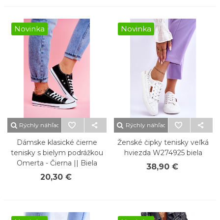
Novinka
Novinka
Rýchly náhľad
Rýchly náhľad
Dámske klasické čierne
Ženské čipky tenisky veľká
tenisky s bielym podrážkou
hviezda W274925 biela
Omerta - Čierna || Biela
38,90 €
20,30 €