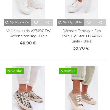
Rýchly náhľad
Rýchly náhľad
Veľká hviezda V274541FW
Dámske Tenisky z Eko
Kožené tenisky - Biela
Kože Big Star TT274960
Biele - Biela
40,90 €
39,70 €
Novinka
Novinka