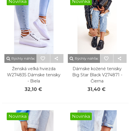
Novinka
Novinka
Rýchly náhľad
Rýchly náhľad
Ženská veľká hviezda
Dámske kožené tenisky
W274835 Dámske tenisky
Big Star Black V274871 -
- Biela
Čierna
32,10 €
31,40 €
Novinka
Novinka