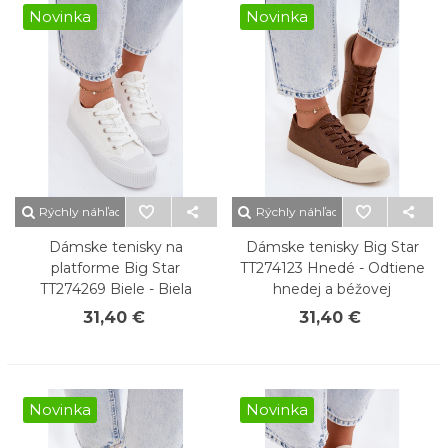
Novinka
Novinka
Rýchly náhľad
Rýchly náhľad
Dámske tenisky na
Dámske tenisky Big Star
platforme Big Star
TT274123 Hnedé - Odtiene
TT274269 Biele - Biela
hnedej a béžovej
31,40 €
31,40 €
Novinka
Novinka