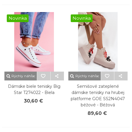
Novinka
Novinka
Rýchly náhľad
Rýchly náhľad
Dámske biele tenisky Big
Semišové zateplené
Star T274022 - Biela
dámske tenisky na hrubej
platforme GOE SS2N4047
30,60 €
béžové - Béžová
89,60 €