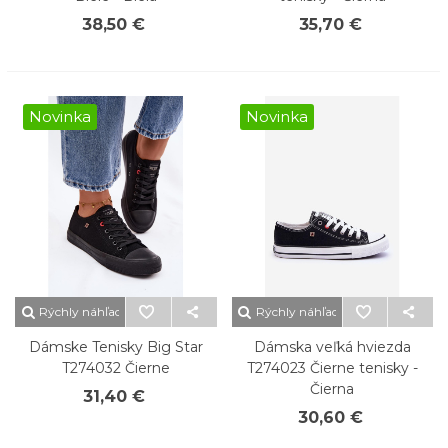
38,50 €
35,70 €
Novinka
Novinka
Rýchly náhľad
Rýchly náhľad
Dámske Tenisky Big Star
Dámska veľká hviezda
T274032 Čierne
T274023 Čierne tenisky -
Čierna
31,40 €
30,60 €