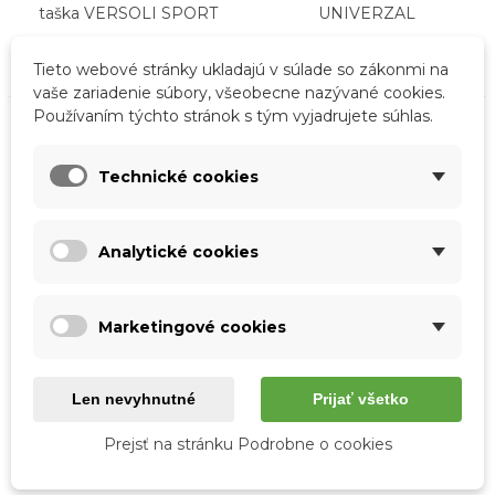
taška VERSOLI SPORT
UNIVERZAL
14,90 €
7,50 €
Tieto webové stránky ukladajú v súlade so zákonmi na
vaše zariadenie súbory, všeobecne nazývané cookies.
Používaním týchto stránok s tým vyjadrujete súhlas.
Technické cookies
Analytické cookies
Marketingové cookies
Rýchly náhľad
Rýchly náhľad
Len nevyhnutné
Prijať všetko
Zelená ľadvinka
Modrá ľadvinka
UNIVERZAL
UNIVERZAL
Prejsť na stránku Podrobne o cookies
7,50 €
7,50 €