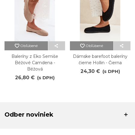
Obľúbené
Obľúbené
Baleríny z Eko Semiše
Dámske barefoot baleríny
Béžové Camdena -
čierne Hollin - Čierna
Béžová
24,30 €
(s DPH)
26,80 €
(s DPH)
Odber noviniek