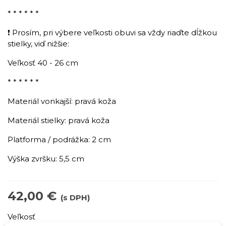
* * * * * *
❗ Prosím, pri výbere veľkosti obuvi sa vždy riaďte dĺžkou
stielky, viď nižšie:
Veľkosť 40 - 26 cm
* * * * * *
Materiál vonkajší: pravá koža
Materiál stielky: pravá koža
Platforma / podrážka: 2 cm
Výška zvršku: 5,5 cm
42,00 €
(s DPH)
Veľkosť