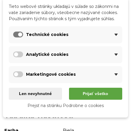
Tieto webové stránky ukladajú v súlade so zákonmi na
vaše zariadenie súbory, všeobecne nazývané cookies.
Skladom - rýchle dodanie do 2 dní
Používaním týchto stránok s tým vyjadrujete súhlas.
-
+
Technické cookies
Vložiť do košíka
QR kód
Zdieľajte
Analytické cookies
Kód:
ZZ-R8-95331
Marketingové cookies
Obľúbené
0
Porovnať
0
Zoznam želaní
Len nevyhnutné
Prijať všetko
Podrobnosti o produkte
Prejsť na stránku Podrobne o cookies
Tabuľka vlastností
Farba
Biela