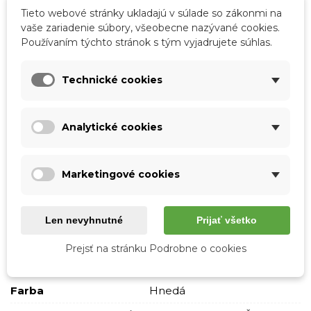
Tieto webové stránky ukladajú v súlade so zákonmi na
Veľkosť
Dĺžka vložky
vaše zariadenie súbory, všeobecne nazývané cookies.
EU 35
22,5 cm
Používaním týchto stránok s tým vyjadrujete súhlas.
EU 36
23,5 cm
EU 37
24 cm
Technické cookies
EU 38
25 cm
EU 39
25,5 cm
Analytické cookies
EU 40
26 cm
EU 41
27 cm
Marketingové cookies
Podrobnosti o produkte
Len nevyhnutné
Prijať všetko
Prejsť na stránku Podrobne o cookies
Tabuľka vlastností
Farba
Hnedá