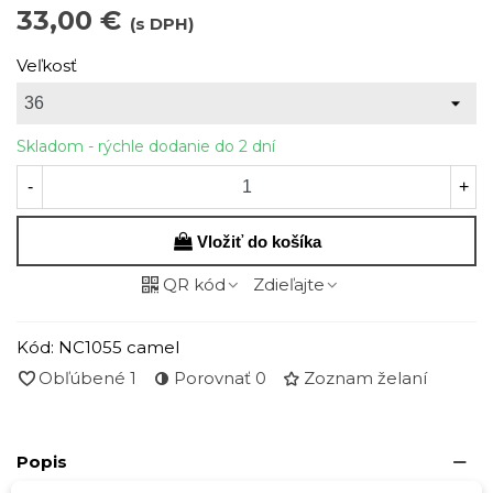
33,00 €
(s DPH)
Veľkosť
Skladom - rýchle dodanie do 2 dní
-
+
Vložiť do košíka
QR kód
Zdieľajte
Kód:
NC1055 camel
Obľúbené
1
Porovnať
0
Zoznam želaní
Popis