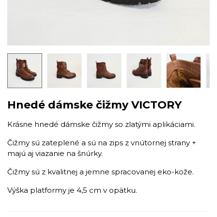
Hnedé dámske čižmy VICTORY
Krásne hnedé dámske čižmy so zlatými aplikáciami.
Čižmy sú zateplené a sú na zips z vnútornej strany +
majú aj viazanie na šnúrky.
Čižmy sú z kvalitnej a jemne spracovanej eko-kože.
Výška platformy je 4,5 cm v opätku.