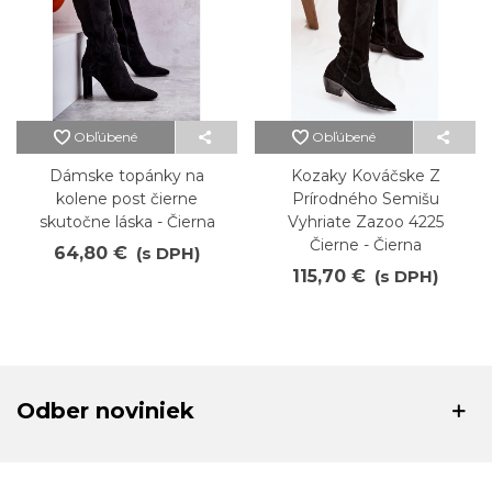
Obľúbené
Obľúbené
Dámske topánky na
Kozaky Kováčske Z
kolene post čierne
Prírodného Semišu
skutočne láska - Čierna
Vyhriate Zazoo 4225
Čierne - Čierna
64,80 €
(s DPH)
115,70 €
(s DPH)
Odber noviniek