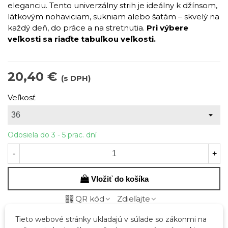
eleganciu. Tento univerzálny strih je ideálny k džínsom,
látkovým nohaviciam, sukniam alebo šatám – skvelý na
každý deň, do práce a na stretnutia.
Pri výbere
veľkosti sa riaďte tabuľkou veľkosti.
20,40 €
(s DPH)
Veľkosť
Odosiela do 3 - 5 prac. dní
-
+
Vložiť do košíka
QR kód
Zdieľajte
Tieto webové stránky ukladajú v súlade so zákonmi na
Kód:
44432-19