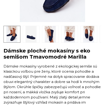
Dámske ploché mokasíny s eko
semišom Tmavomodré Marilla
Dámske mokasíny vyrobené z ekologickej semiše sú
klasickou voľbou pre ženy, ktoré ocenia pohodlie a
nadčasový štýl. Príjemné na dotyk spracovanie dodáva
obuvi elegantný charakter a dobre sa hodí k mnohým
štýlom. Okrúhle špičky zabezpečujú voľnosť a pohodlie
pri nosení, a mäkká vložka zvyšuje komfort pri
každodennom používaní. Malý zlatý detail jemne
zvýrazňuje štýlový vzhľad mokasín a pridáva im