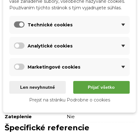
vaše zariadenie súbory, všeobecne nazývané cookies.
Používaním týchto stránok s tým vyjadrujete súhlas.
Značka:
Boto
Obľúbené
0
Porovnať
0
Zoznam želaní
Technické cookies
Podrobnosti o produkte
Analytické cookies
Tabuľka vlastností
Marketingové cookies
Farba
Modrá
Typ podpätku
Bez podpätku
Len nevyhnutné
Prijať všetko
Vonkajší materiál
Semišová ekokoža
Prejsť na stránku Podrobne o cookies
Materiál stielky
Ekokoža
Zateplenie
Nie
Špecifické referencie