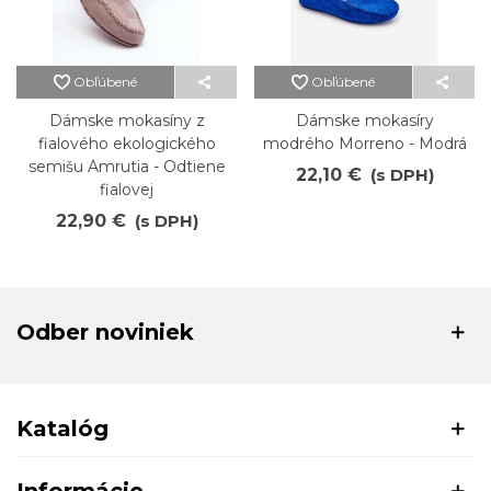
Obľúbené
Obľúbené
Dámske mokasíny z
Dámske mokasíry
fialového ekologického
modrého Morreno - Modrá
semišu Amrutia - Odtiene
22,10 €
(s DPH)
fialovej
22,90 €
(s DPH)
Odber noviniek
Katalóg
Informácie