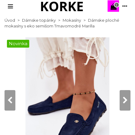
1
Úvod
>
Dámske topánky
>
Mokasíny
>
Dámske ploché
mokasíny s eko semišom Tmavomodré Marilla
Novinka