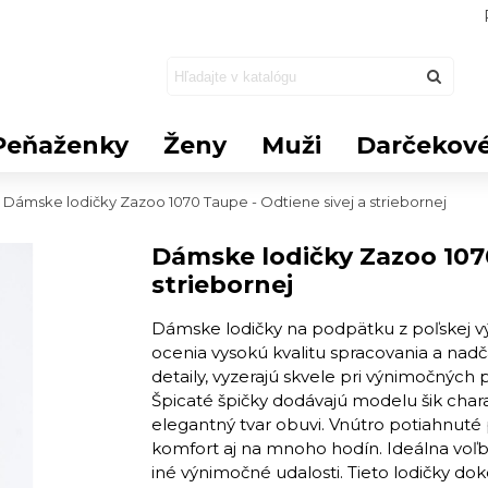
Peňaženky
Ženy
Muži
Darčekové
Dámske lodičky Zazoo 1070 Taupe - Odtiene sivej a striebornej
Dámske lodičky Zazoo 1070
striebornej
Dámske lodičky na podpätku z poľskej v
ocenia vysokú kvalitu spracovania a nad
detaily, vyzerajú skvele pri výnimočných p
Špicaté špičky dodávajú modelu šik chara
elegantný tvar obuvi. Vnútro potiahnut
komfort aj na mnoho hodín. Ideálna voľba
iné výnimočné udalosti. Tieto lodičky dok