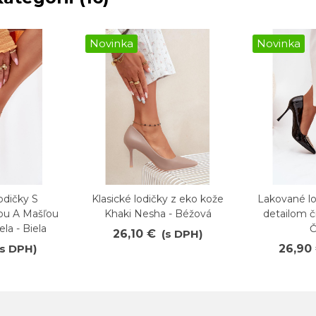
Novinka
Novinka
dičky S
Klasické lodičky z eko kože
Lakované lo
Obľúbené
Obľúb
ou A Mašľou
Khaki Nesha - Béžová
detailom či
ela - Biela
Č
26,10 €
(s DPH)
(s DPH)
26,90