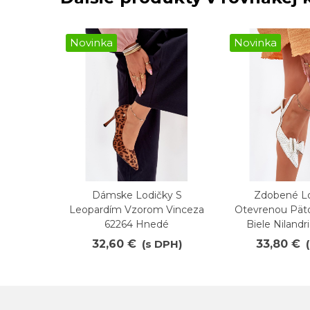
Novinka
Novinka
Dámske Lodičky S
Zdobené Lo
Obľúbené
Obľúbené
Leopardím Vzorom Vinceza
Otevrenou Pät
62264 Hnedé
Biele Nilandri
32,60 €
(s DPH)
33,80 €