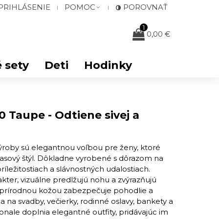
PRIHLÁSENIE
POMOC
POROVNAŤ
1
0,00 €
 sety
Deti
Hodinky
 Taupe - Odtiene sivej a
ýroby sú elegantnou voľbou pre ženy, ktoré
časový štýl. Dôkladne vyrobené s dôrazom na
ríležitostiach a slávnostných udalostiach.
kter, vizuálne predlžujú nohu a zvýrazňujú
é prírodnou kožou zabezpečuje pohodlie a
 na svadby, večierky, rodinné oslavy, bankety a
onale doplnia elegantné outfity, pridávajúc im