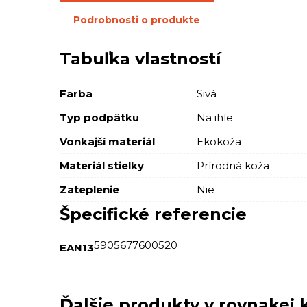
Podrobnosti o produkte
Tabuľka vlastností
Farba
Sivá
Typ podpätku
Na ihle
Vonkajší materiál
Ekokoža
Materiál stielky
Prírodná koža
Zateplenie
Nie
Špecifické referencie
5905677600520
EAN13
Ďalšie produkty v rovnakej k