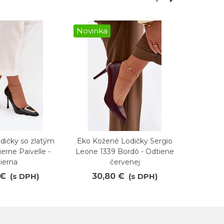
Novinka
Novink
dičky so zlatým
Eko Kožené Lodičky Sergio
Módne 
ené
Obľúbené
O
erne Paivelle -
Leone 1339 Bordó - Odtiene
čier
ierna
červenej
71
 €
(s DPH)
30,80 €
(s DPH)