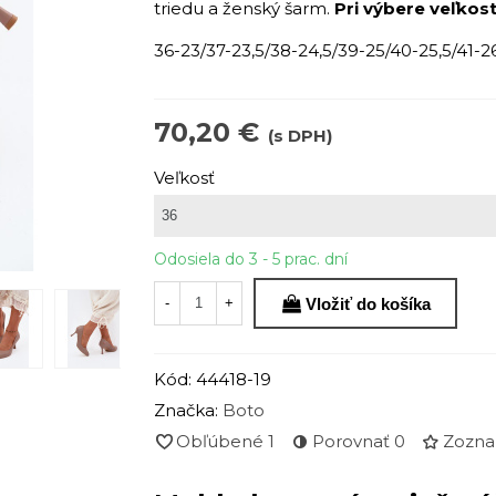
triedu a ženský šarm.
Pri výbere veľkost
36-23/37-23,5/38-24,5/39-25/40-25,5/41-
70,20 €
(s DPH)
Veľkosť
Odosiela do 3 - 5 prac. dní
Vložiť do košíka
-
+
Kód:
44418-19
Značka:
Boto
Obľúbené
1
Porovnať
0
Zozna