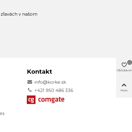
a zľavách v našom
0
Kontakt
Obľúbené
info@korke.sk
+421 950 486 336
Hore
es