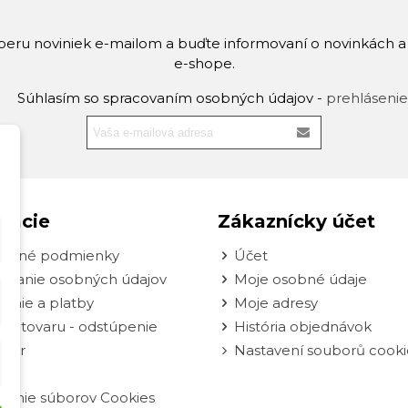
dberu noviniek e-mailom a buďte informovaní o novinkách 
e-shope.
Súhlasím so spracovaním osobných údajov -
prehlásenie
mácie
Zákaznícky účet
odné podmienky
Účet
ovanie osobných údajov
Moje osobné údaje
enie a platby
Moje adresy
nie tovaru - odstúpenie
História objednávok
ulár
Nastavení souborů cooki
vanie súborov Cookies