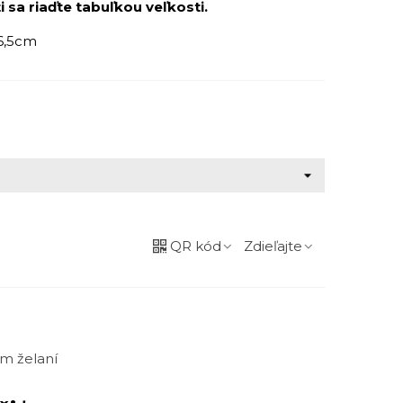
i sa riaďte tabuľkou veľkosti.
26,5cm
QR kód
Zdieľajte
m želaní