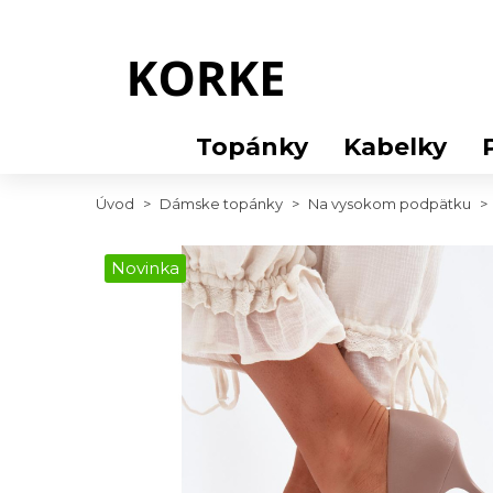
Topánky
Kabelky
Úvod
>
Dámske topánky
>
Na vysokom podpätku
>
Novinka