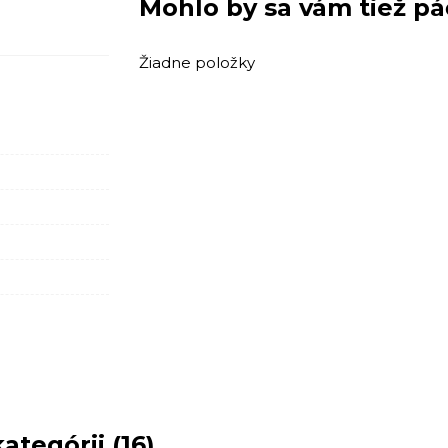
Mohlo by sa vám tiež pá
Žiadne položky
ategórii (16)