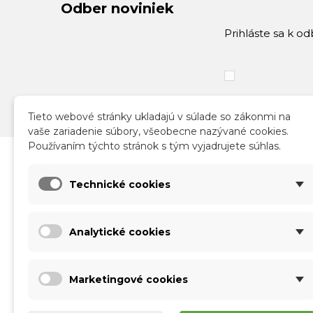
Odber noviniek
Prihláste sa k o
Tieto webové stránky ukladajú v súlade so zákonmi na
vaše zariadenie súbory, všeobecne nazývané cookies.
Používaním týchto stránok s tým vyjadrujete súhlas.
Katalóg
Infor
Technické cookies
Nové produkty
Obch
Akcie a zľavy
Sprac
Analytické cookies
Kontakt
Doruč
Vráte
Form
Marketingové cookies
O nás
Použí