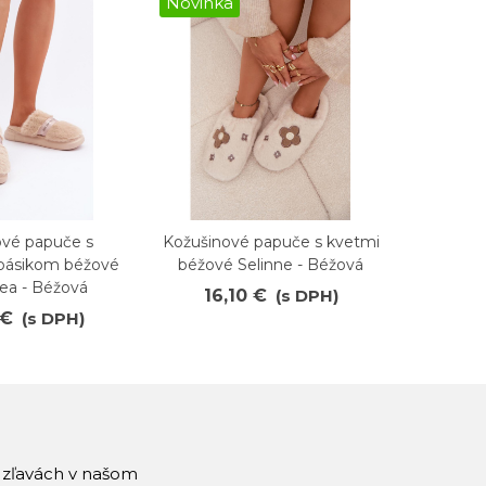
Novinka
Novink
ové papuče s
Kožušinové papuče s kvetmi
Dámska p
ené
Obľúbené
O
ásikom béžové
béžové Selinne - Béžová
hea - Béžová
16,10 €
(s DPH)
21
 €
(s DPH)
a zľavách v našom