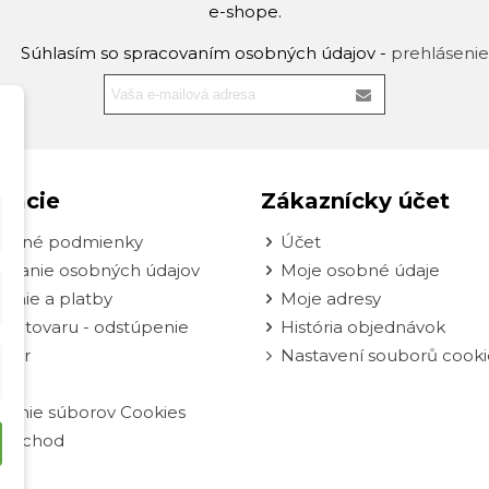
e-shope.
Súhlasím so spracovaním osobných údajov -
prehlásenie
mácie
Zákaznícky účet
odné podmienky
Účet
ovanie osobných údajov
Moje osobné údaje
enie a platby
Moje adresy
nie tovaru - odstúpenie
História objednávok
ulár
Nastavení souborů cooki
vanie súborov Cookies
oobchod