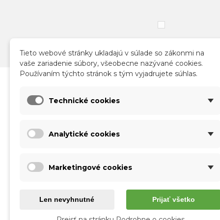
Tieto webové stránky ukladajú v súlade so zákonmi na
vaše zariadenie súbory, všeobecne nazývané cookies.
Používaním týchto stránok s tým vyjadrujete súhlas.
Katalóg
Infor
Technické cookies
Nové produkty
Obch
Akcie a zľavy
Sprac
Analytické cookies
Kontakt
Doruč
Vráte
Form
Marketingové cookies
O nás
Použí
Veľk
Len nevyhnutné
Prijať všetko
Prejsť na stránku Podrobne o cookies