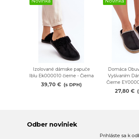
Novinka
Novinka
Izolované dámske papuče
Domáca Obuv
Obľúbené
Obľúbené
Iblu Ek000010 čierne - Čierna
Vyšívaním Dá
Čierne EY0000
39,70 €
(s DPH)
27,80 €
Odber noviniek
Prihláste sa k o