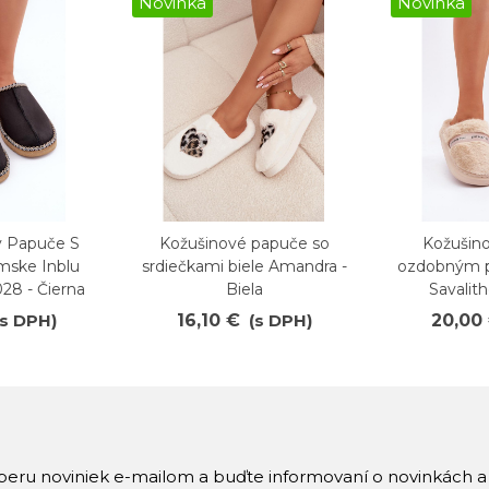
Novinka
Novinka
 Papuče S
Kožušinové papuče so
Kožušin
Obľúbené
Obľúb
mske Inblu
srdiečkami biele Amandra -
ozdobným p
28 - Čierna
Biela
Savalit
(s DPH)
16,10 €
(s DPH)
20,00
dberu noviniek e-mailom a buďte informovaní o novinkách 