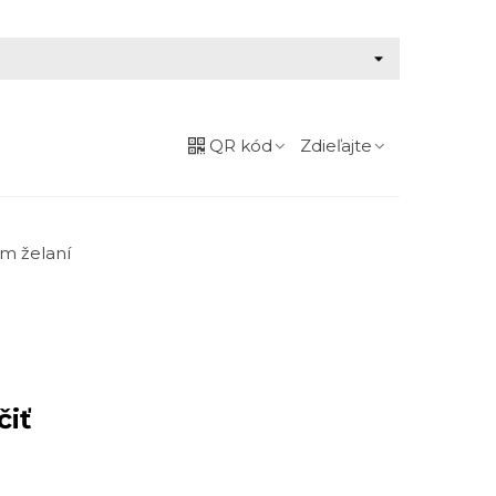
QR kód
Zdieľajte
m želaní
čiť