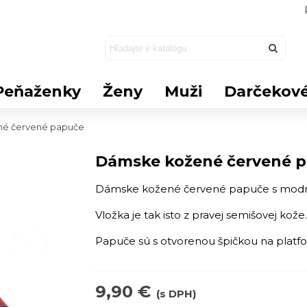
Peňaženky
Ženy
Muži
Darčekové
é červené papuče
Dámske kožené červené 
Dámske kožené červené papuče s mod
Vložka je tak isto z pravej semišovej kože.
Papuče sú s otvorenou špičkou na platf
9,90 €
(s DPH)