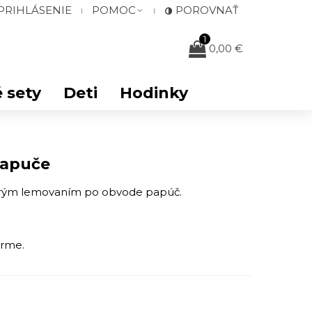
PRIHLÁSENIE
POMOC
POROVNAŤ
1
0,00 €
 sety
Deti
Hodinky
papuče
rým lemovaním po obvode papúč.
orme.