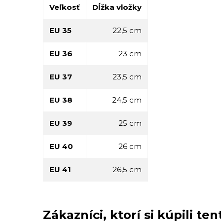
Veľkosť
Dĺžka vložky
EU 35
22,5 cm
EU 36
23 cm
EU 37
23,5 cm
EU 38
24,5 cm
EU 39
25 cm
EU 40
26 cm
EU 41
26,5 cm
Zákazníci, ktorí si kúpili tent