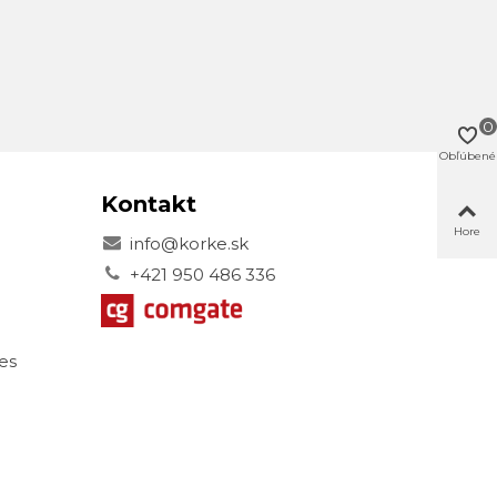
0
Obľúbené
Kontakt
Hore
info@korke.sk
+421 950 486 336
es