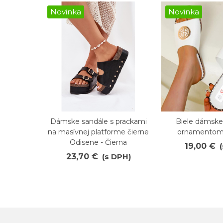
Novinka
Novinka
Dámske sandále s prackami
Biele dámske
Obľúbené
Obľúbené
na masívnej platforme čierne
ornamento
Odisene - Čierna
19,00 €
23,70 €
(s DPH)