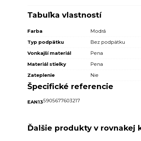
Tabuľka vlastností
Farba
Modrá
Typ podpätku
Bez podpätku
Vonkajší materiál
Pena
Materiál stielky
Pena
Zateplenie
Nie
Špecifické referencie
5905677603217
EAN13
Ďalšie produkty v rovnakej k