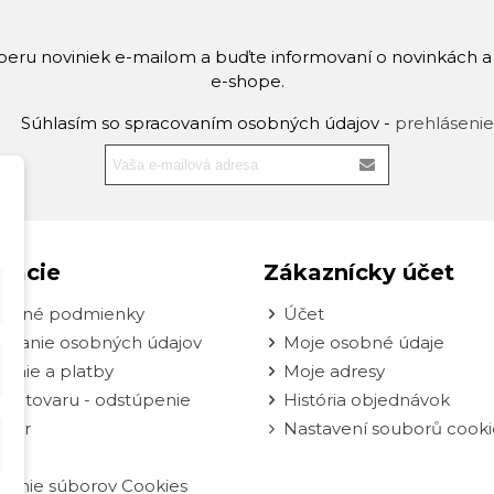
dberu noviniek e-mailom a buďte informovaní o novinkách 
e-shope.
Súhlasím so spracovaním osobných údajov -
prehlásenie
mácie
Zákaznícky účet
odné podmienky
Účet
ovanie osobných údajov
Moje osobné údaje
enie a platby
Moje adresy
nie tovaru - odstúpenie
História objednávok
ulár
Nastavení souborů cooki
vanie súborov Cookies