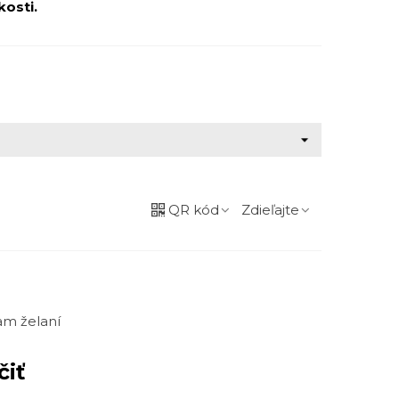
kosti.
QR kód
Zdieľajte
m želaní
čiť