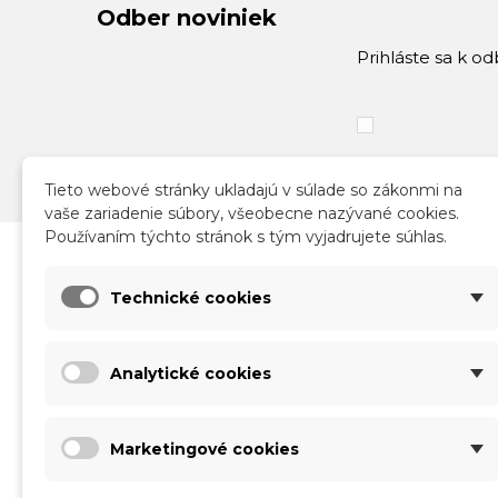
Odber noviniek
Prihláste sa k o
Tieto webové stránky ukladajú v súlade so zákonmi na
vaše zariadenie súbory, všeobecne nazývané cookies.
Používaním týchto stránok s tým vyjadrujete súhlas.
Katalóg
Infor
Technické cookies
Nové produkty
Obch
Akcie a zľavy
Sprac
Analytické cookies
Kontakt
Doruč
Vráte
Form
Marketingové cookies
O nás
Použí