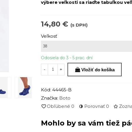
výbere veľkosti sa riaďte tabuľkou veľ
14,80 €
(s DPH)
Veľkosť
Odosiela do 3 - 5 prac. dní
Vložiť do košíka
-
+
Kód:
44465-B
Značka:
Boto
Obľúbené
0
Porovnať
0
Zozna
Mohlo by sa vám tiež pá