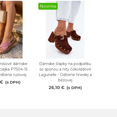
Novinka
Novink
mišové dámske
Dámske šľapky na podpätku
Dámsk
ené
Obľúbené
O
iejka P7504-15
so sponou a nity čokoládové
LOTTO
dtiene ružovej
Lagunelle - Odtiene hnedej a
Ružové
béžovej
 €
(s DPH)
25
26,10 €
(s DPH)