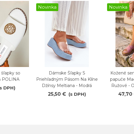
Novinka
Novinka
 šľapky so
Dámske Šľapky S
Kožené se
Obľúbené
Obľúb
m POLINA
Priehľadným Pásom Na Klíne
papuče Mac
Džínsy Meltiana - Modrá
Ružové - O
(s DPH)
25,50 €
(s DPH)
47,70