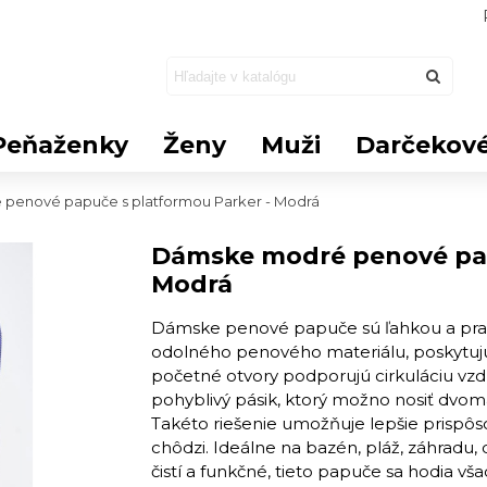
Peňaženky
Ženy
Muži
Darčekové
penové papuče s platformou Parker - Modrá
Dámske modré penové pap
Modrá
Dámske penové papuče sú ľahkou a prak
odolného penového materiálu, poskytuj
početné otvory podporujú cirkuláciu vz
pohyblivý pásik, ktorý možno nosiť dvom
Takéto riešenie umožňuje lepšie prispôso
chôdzi. Ideálne na bazén, pláž, záhradu,
čistí a funkčné, tieto papuče sa hodia vš