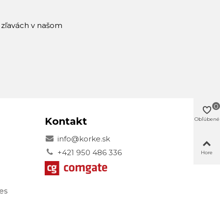
a zľavách v našom
0
Kontakt
Obľúbené
info@korke.sk
+421 950 486 336
Hore
es