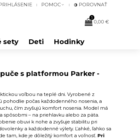
PRIHLÁSENIE
POMOC
POROVNAŤ
1
0,00 €
 sety
Deti
Hodinky
uče s platformou Parker -
tickou voľbou na teplé dni. Vyrobené z
ú pohodlie počas každodenného nosenia, a
duchu, čím zvyšujú komfort nosenia. Model má
a spôsobmi – na priehlavku alebo za päta.
benie obuvi k nohe a zvyšuje stabilitu pri
 dovolenky a každodenné výlety. Ľahké, ľahko sa
ade tam, kde je dôležitý komfort a voľnosť.
Pri