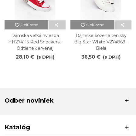
Obľúbené
Obľúbené
Dámska veľká hviezda
Dámske kožené tenisky
HH274115 Red Sneakers -
Big Star White V274869 -
Odtiene červenej
Biela
28,10 €
(s DPH)
36,50 €
(s DPH)
Odber noviniek
Katalóg