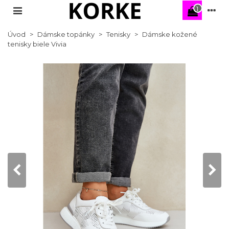
1
Úvod
>
Dámske topánky
>
Tenisky
>
Dámske kožené
tenisky biele Vivia