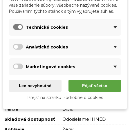
vaše zariadenie súbory, všeobecne nazývané cookies.
-
+
Používaním týchto stránok s tým vyjadrujete súhlas.
Vložiť do košíka
Technické cookies
QR kód
Zdieľajte
Analytické cookies
Kód:
R8-LR51-551
Obľúbené
0
Porovnať
0
Zoznam želaní
Marketingové cookies
Podrobnosti o produkte
Len nevyhnutné
Prijať všetko
Tabuľka vlastností
Prejsť na stránku Podrobne o cookies
Farba
Biela
Skladová dostupnosť
Odosielame IHNEĎ
Pohlavie
Ženy