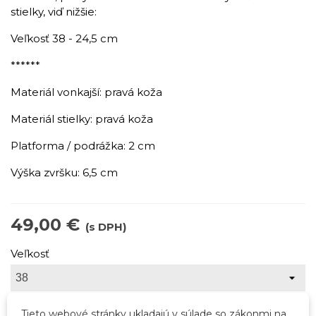
stielky, viď nižšie:
Veľkosť 38 - 24,5 cm
******
Materiál vonkajší: pravá koža
Materiál stielky: pravá koža
Platforma / podrážka: 2 cm
Výška zvršku: 6,5 cm
49,00 €
(s DPH)
Veľkosť
Skladom - rýchle dodanie do 2 dní
Tieto webové stránky ukladajú v súlade so zákonmi na