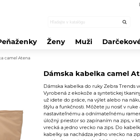
Peňaženky
Ženy
Muži
Darčekové
a camel Atena
Dámska kabelka camel A
Dámska kabelka do ruky Zebra Trends vo 
Vyrobená z ekokože a syntetickej tkanin
už idete do práce, na výlet alebo na ná
štýlu a funkčnosti. Môžete ju nosiť v ruk
nastaviteľnému a odnímateľnému rame
úložný priestor so zapínaním na zips, v 
vrecká a jedno vrecko na zips. Do kabelk
kabelky sa nachádza jedno vrecko na zips