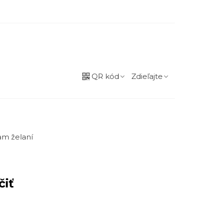
QR kód
Zdieľajte
m želaní
čiť