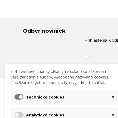
Odber noviniek
Prihláste sa k o
Tieto webové stránky ukladajú v súlade so zákonmi na
vaše zariadenie súbory, všeobecne nazývané cookies.
Používaním týchto stránok s tým vyjadrujete súhlas.
Katalóg
Infor
Technické cookies
Nové produkty
Obch
Akcie a zľavy
Sprac
Analytické cookies
Kontakt
Doruč