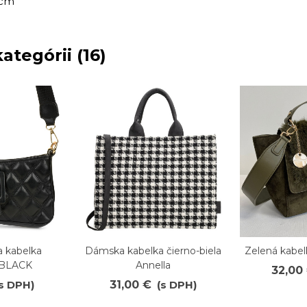
 cm
ategórii (16)
 kabelka
Dámska kabelka čierno-biela
Zelená kabe
Obľúbené
Obľúb
 BLACK
Annella
32,00
s DPH)
31,00 €
(s DPH)