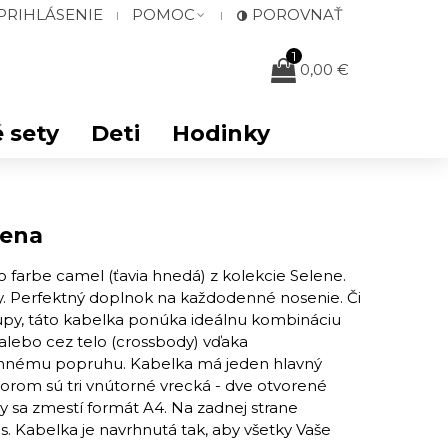
PRIHLÁSENIE
POMOC
POROVNAŤ
1
0,00 €
 sety
Deti
Hodinky
tena
farbe camel (ťavia hnedá) z kolekcie Selene.
y. Perfektný doplnok na každodenné nosenie. Či
kupy, táto kabelka ponúka ideálnu kombináciu
e alebo cez telo (crossbody) vďaka
nnému popruhu. Kabelka má jeden hlavný
ktorom sú tri vnútorné vrecká - dve otvorené
y sa zmestí formát A4. Na zadnej strane
. Kabelka je navrhnutá tak, aby všetky Vaše