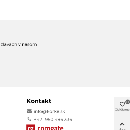
a zľavách v našom
Kontakt
0
Obľúbené
info@korke.sk
+421 950 486 336
Hore