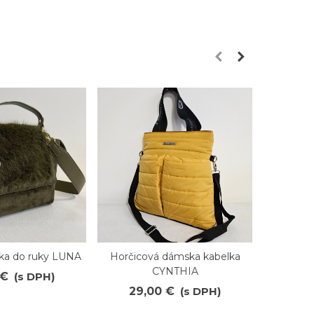
lka do ruky LUNA
Horčicová dámska kabelka
Dámska
ené
Obľúbené
O
CYNTHIA
 €
(s DPH)
29
29,00 €
(s DPH)