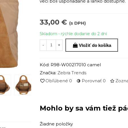
veci boli usporiadané a ľahko dostupné.
33,00 €
(s DPH)
Skladom - rýchle dodanie do 2 dní
Vložiť do košíka
-
+
Kód:
R98-W00217010 camel
Značka:
Zebra Trends
Obľúbené
0
Porovnať
0
Zozna
Mohlo by sa vám tiež pá
Žiadne položky