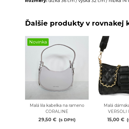
Rozmery:
dĺžka 36 cm / výška 32 cm / hĺbka 14
Ďalšie produkty v rovnakej k
Novinka
Malá lila kabelka na rameno
Malá dámska
Obľúbené
Obľúbené
CORALINE
VERSOLI
29,50 €
(s DPH)
15,00 €
(