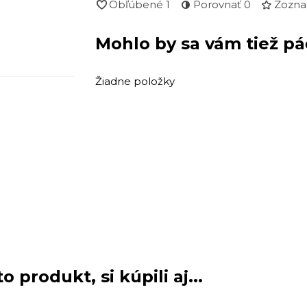
Obľúbené
1
Porovnať
0
Zozna
Mohlo by sa vám tiež pá
Žiadne položky
o produkt, si kúpili aj...