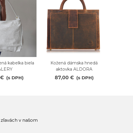
ná kabelka biela
Kožená dámska hnedá
Dámska
ené
Obľúbené
O
ALERY
aktovka ALDORA
k
 €
(s DPH)
87,00 €
(s DPH)
24
a zľavách v našom