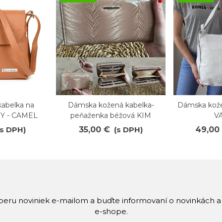
kabelka na
Dámska kožená kabelka-
Dámska kože
Obľúbené
Obľúb
Y - CAMEL
peňaženka béžová KIM
V
(s DPH)
35,00 €
(s DPH)
49,00
dberu noviniek e-mailom a buďte informovaní o novinkách 
e-shope.