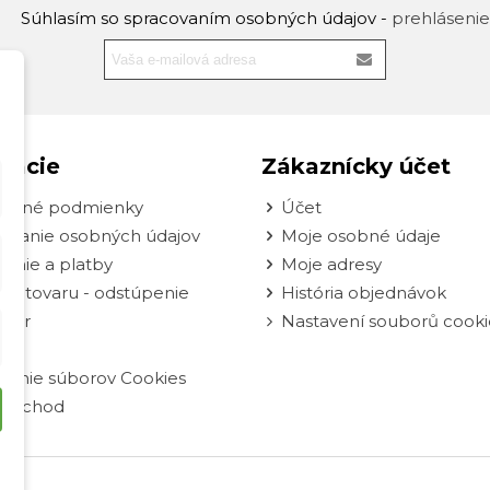
Súhlasím so spracovaním osobných údajov -
prehlásenie
mácie
Zákaznícky účet
odné podmienky
Účet
ovanie osobných údajov
Moje osobné údaje
enie a platby
Moje adresy
nie tovaru - odstúpenie
História objednávok
ulár
Nastavení souborů cooki
vanie súborov Cookies
oobchod
né.