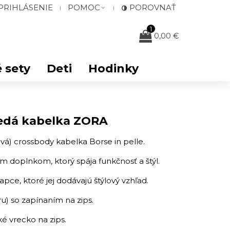
PRIHLÁSENIE
POMOC
POROVNAŤ
1
0,00 €
 sety
Deti
Hodinky
edá kabelka ZORA
vá) crossbody kabelka Borse in pelle.
 doplnkom, ktorý spája funkčnosť a štýl.
pce, ktoré jej dodávajú štýlový vzhľad.
) so zapínaním na zips.
ké vrecko na zips.