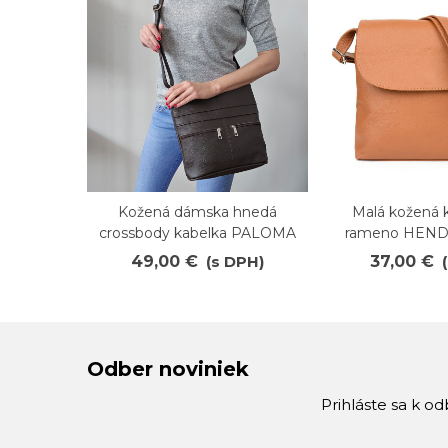
Kožená dámska hnedá
Malá kožená 
Obľúbené
Obľúbené
crossbody kabelka PALOMA
rameno HEND
49,00 €
(s DPH)
37,00 €
Odber noviniek
Prihláste sa k o