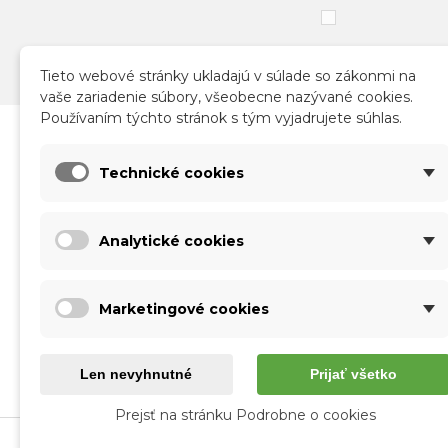
Tieto webové stránky ukladajú v súlade so zákonmi na
vaše zariadenie súbory, všeobecne nazývané cookies.
Používaním týchto stránok s tým vyjadrujete súhlas.
Katalóg
Infor
Technické cookies
Nové produkty
Obch
Akcie a zľavy
Sprac
Analytické cookies
Kontakt
Doruč
Vráte
Form
Marketingové cookies
O nás
Použí
Veľk
Len nevyhnutné
Prijať všetko
Prejsť na stránku Podrobne o cookies
korke.sk © 2026 Všetky autorské práva vyhrade