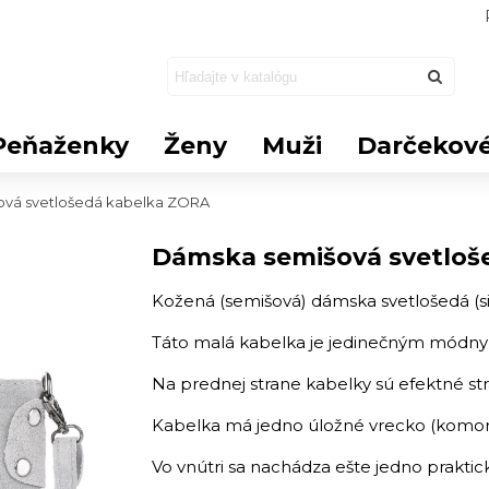
Peňaženky
Ženy
Muži
Darčekové
vá svetlošedá kabelka ZORA
Dámska semišová svetloš
Kožená (semišová) dámska svetlošedá (si
Táto malá kabelka je jedinečným módnym
Na prednej strane kabelky sú efektné stra
Kabelka má jedno úložné vrecko (komoru
Vo vnútri sa nachádza ešte jedno praktic