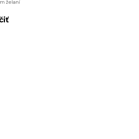
m želaní
čiť