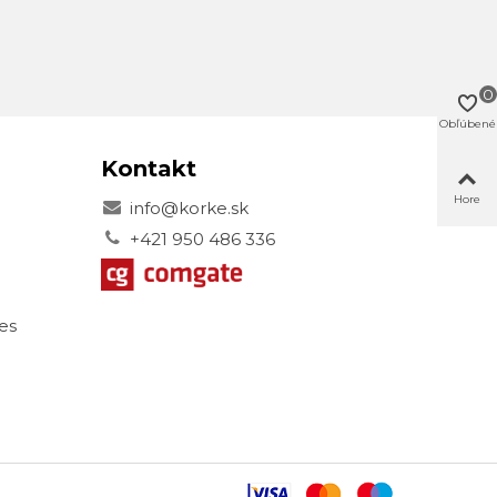
0
Obľúbené
Kontakt
Hore
info@korke.sk
+421 950 486 336
es