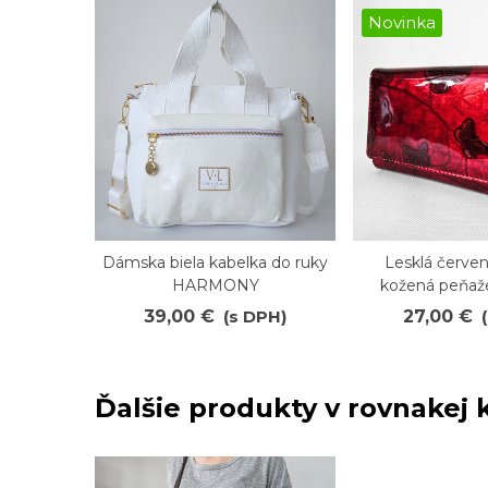
Novinka
Dámska biela kabelka do ruky
Lesklá červe
Obľúbené
Obľúbené
HARMONY
kožená peňaž
39,00 €
(s DPH)
27,00 €
Ďalšie produkty v rovnakej k