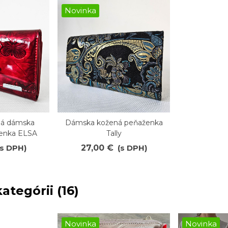
Novinka
ná dámska
Dámska kožená peňaženka
Obľúbené
enka ELSA
Tally
(s DPH)
27,00 €
(s DPH)
ategórii (16)
Novinka
Novinka