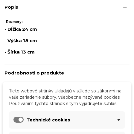
Popis
Rozmery:
- Dĺžka 24 cm
- Výška 18 cm
- Šírka 13 cm
Podrobnosti o produkte
Tabuľka vlastností
Tieto webové stránky ukladajú v súlade so zákonmi na
vaše zariadenie súbory, všeobecne nazývané cookies.
Používaním týchto stránok s tým vyjadrujete súhlas.
Farba
Biela
Materiál
Eko koža
Technické cookies
Vzor
Jednofarebné