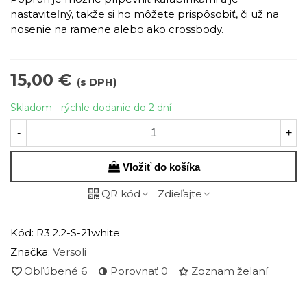
nastaviteľný, takže si ho môžete prispôsobiť, či už na
nosenie na ramene alebo ako crossbody.
15,00 €
(s DPH)
Skladom - rýchle dodanie do 2 dní
-
+
Vložiť do košíka
QR kód
Zdieľajte
Kód:
R3.2.2-S-21white
Značka:
Versoli
Obľúbené
6
Porovnať
0
Zoznam želaní