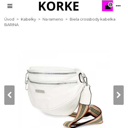
1
Úvod
>
Kabelky
>
Na rameno
>
Biela crossbody kabelka
BARINA