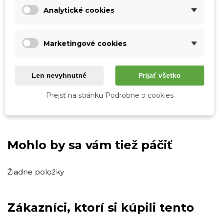
Skladová dostupnosť
Odosielame IHNEĎ
Analytické cookies
Pohlavie
Ženy
Typ
Cez plece
Marketingové cookies
Crossbody
Strih
Na zips
Len nevyhnutné
Prijať všetko
Štýl
Casual
Elegantný
Prejsť na stránku Podrobne o cookies
Farba kovania
Strieborné kovanie
Mohlo by sa vám tiež páčiť
Žiadne položky
Zákazníci, ktorí si kúpili tento