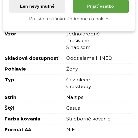
Len nevyhnutné
Prijať všetko
Farba
Strieborná
Prejsť na stránku Podrobne o cookies
Materiál
Pravá koža
Vzor
Jednofarebné
Prešívané
S nápisom
Skladová dostupnosť
Odosielame IHNEĎ
Pohlavie
Ženy
Typ
Cez plece
Crossbody
Strih
Na zips
Štýl
Casual
Farba kovania
Strieborné kovanie
Formát A4
NIE