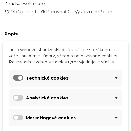
Značka:
Beltimore
Obľúbené
1
Porovnať
0
Zoznam želaní
Popis
Rozmery:
Tieto webové stránky ukladajú v súlade so zákonmi na
vaše zariadenie súbory, všeobecne nazývané cookies.
- Dĺžka 20 cm
Používaním týchto stránok s tým vyjadrujete súhlas.
- Výška 13 cm
Technické cookies
- Hĺbka 6 cm
- Dĺžka popruhu 50 - 100 cm
Analytické cookies
Podrobnosti o produkte
Marketingové cookies
Tabuľka vlastností