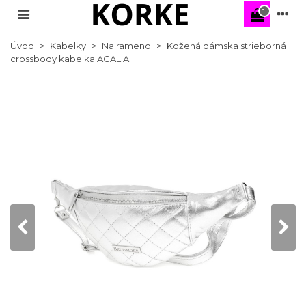
1
Úvod
>
Kabelky
>
Na rameno
>
Kožená dámska strieborná
crossbody kabelka AGALIA