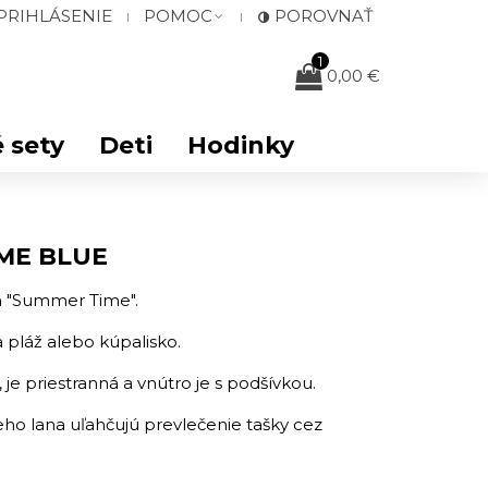
PRIHLÁSENIE
POMOC
POROVNAŤ
1
0,00 €
 sety
Deti
Hodinky
IME BLUE
om "Summer Time".
 pláž alebo kúpalisko.
 je priestranná a vnútro je s podšívkou.
ho lana uľahčujú prevlečenie tašky cez