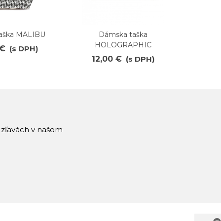
taška MALIBU
Dámska taška
Pláž
ené
Obľúbené
O
HOLOGRAPHIC
 €
(s DPH)
12,00 €
(s DPH)
8,
a zľavách v našom