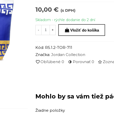
10,00 €
(s DPH)
Skladom - rýchle dodanie do 2 dní
Vložiť do košíka
-
+
Kód:
R5.1.2-TOR-711
Značka:
Jordan Collection
Obľúbené
0
Porovnať
0
Zozna
Mohlo by sa vám tiež pá
Žiadne položky