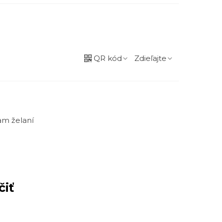
QR kód
Zdieľajte
m želaní
čiť