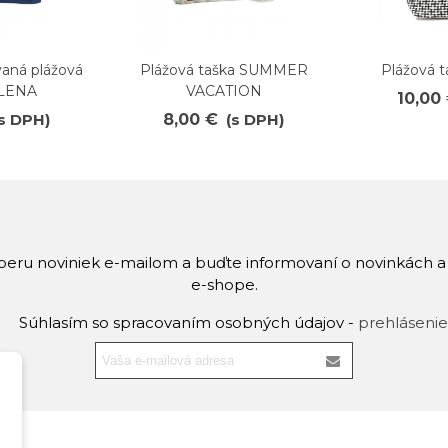
aná plážová
Plážová taška SUMMER
Plážová 
Obľúbené
Obľúb
ELENA
VACATION
10,00
(s DPH)
8,00 €
(s DPH)
dberu noviniek e-mailom a buďte informovaní o novinkách 
e-shope.
Súhlasím so spracovaním osobných údajov -
prehlásenie