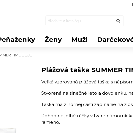
Peňaženky
Ženy
Muži
Darčekové
UMMER TIME BLUE
Plážová taška SUMMER T
​Veľká vzorovaná plážová taška s nápis
Stvorená na slnečné leto a dovolenku, na
Taška má z hornej časti zapínanie na zips,
Pohodlné, dlhé rúčky v tvare námornícke
rameno.