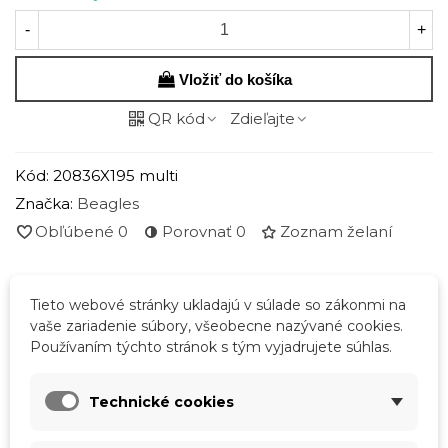
-
+
Vložiť do košíka
QR kód
Zdieľajte
Kód:
20836X195 multi
Značka:
Beagles
Obľúbené
0
Porovnať
0
Zoznam želaní
Tieto webové stránky ukladajú v súlade so zákonmi na
Popis
vaše zariadenie súbory, všeobecne nazývané cookies.
Používaním týchto stránok s tým vyjadrujete súhlas.
Rozmery:
dĺžka 140 cm / šírka 5 cm
Technické cookies
Podrobnosti o produkte