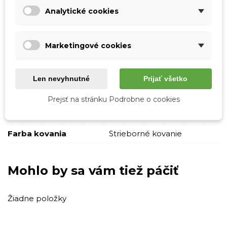
Analytické cookies
Tabuľka vlastností
Farba
Biela
Marketingové cookies
Hnedá
Ružová
Len nevyhnutné
Prijať všetko
Materiál
Tkanina
Skladová dostupnosť
Odosielame IHNEĎ
Prejsť na stránku Podrobne o cookies
Pohlavie
Ženy
Farba kovania
Strieborné kovanie
Mohlo by sa vám tiež páčiť
Žiadne položky