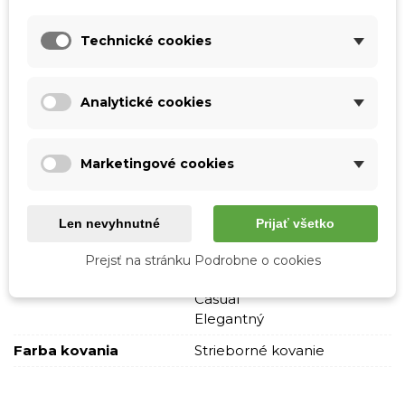
Tabuľka vlastností
Technické cookies
Farba
Camel
Hnedá
Analytické cookies
Materiál
Pravá koža
Vzor
Jednofarebné
Marketingové cookies
S potlačou
Skladová dostupnosť
Odosielame IHNEĎ
Len nevyhnutné
Prijať všetko
Pohlavie
Muži
Prejsť na stránku Podrobne o cookies
Štýl
Business
Casual
Elegantný
Farba kovania
Strieborné kovanie