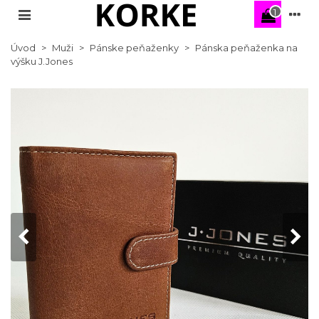
1
Úvod
>
Muži
>
Pánske peňaženky
>
Pánska peňaženka na
výšku J.Jones