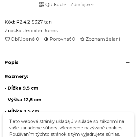
QR kód
Zdieľajte
Kód:
R2.4.2-5327 tan
Značka:
Jennifer Jones
Obľúbené
0
Porovnať
0
Zoznam želaní
Popis
Rozmery:
- Dĺžka 9,5 cm
- Výška 12,5 cm
- Hĺbka 2,5 cm
Tieto webové stránky ukladajú v súlade so zákonmi na
vaše zariadenie súbory, všeobecne nazývané cookies.
Podrobnosti o produkte
Používaním týchto stránok s tým vyjadrujete súhlas.