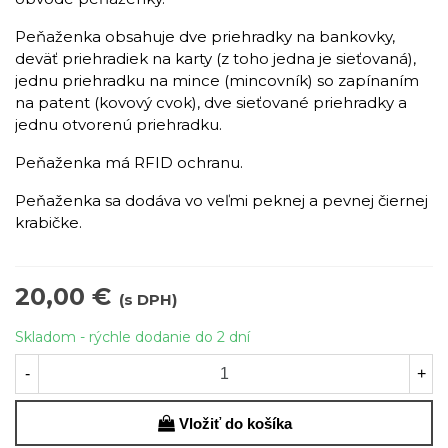
Peňaženka obsahuje dve priehradky na bankovky,
deväť priehradiek na karty (z toho jedna je sieťovaná),
jednu priehradku na mince (mincovník) so zapínaním
na patent (kovový cvok), dve sieťované priehradky a
jednu otvorenú priehradku.
Peňaženka má RFID ochranu.
Peňaženka sa dodáva vo veľmi peknej a pevnej čiernej
krabičke.
20,00 €
(s DPH)
Skladom - rýchle dodanie do 2 dní
-
+
Vložiť do košíka