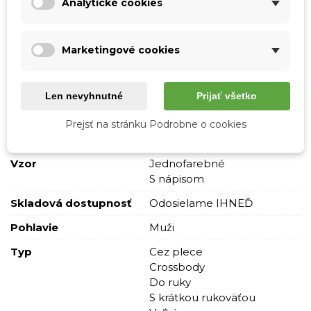
Analytické cookies
Podrobnosti o produkte
Marketingové cookies
Tabuľka vlastností
Len nevyhnutné
Prijať všetko
Farba
Hnedá
Prejsť na stránku Podrobne o cookies
Materiál
Pravá koža
Vzor
Jednofarebné
S nápisom
Skladová dostupnosť
Odosielame IHNEĎ
Pohlavie
Muži
Typ
Cez plece
Crossbody
Do ruky
S krátkou rukoväťou