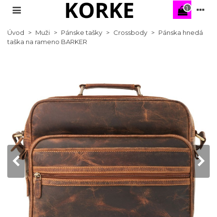
1
Úvod
>
Muži
>
Pánske tašky
>
Crossbody
>
Pánska hnedá
taška na rameno BARKER