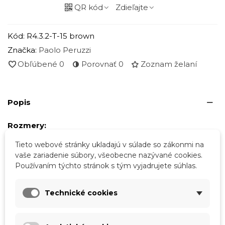
QR kód
Zdieľajte
Kód:
R4.3.2-T-15 brown
Značka:
Paolo Peruzzi
Obľúbené
0
Porovnať
0
Zoznam želaní
Popis
Rozmery:
- Dĺžka 26 cm
Tieto webové stránky ukladajú v súlade so zákonmi na
vaše zariadenie súbory, všeobecne nazývané cookies.
- Výška 35 cm
Používaním týchto stránok s tým vyjadrujete súhlas.
- Hĺbka 17 cm
Technické cookies
- Dĺžka popruhu max. 120 cm
- Hmotnosť 1,14 kg