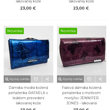
lakovanej kože
lakovanej kože
23,00 €
23,00 €
Novinka
Novinka
Rýchly náhľad
Rýchly náhľad
Dámska modrá kožená
Fialová dámska kožená
peňaženka RAFAELA v
peňaženka s motívom
lesklom prevedení
motýľov JENNIFER
lakovanej kože
JONES - lakovaná