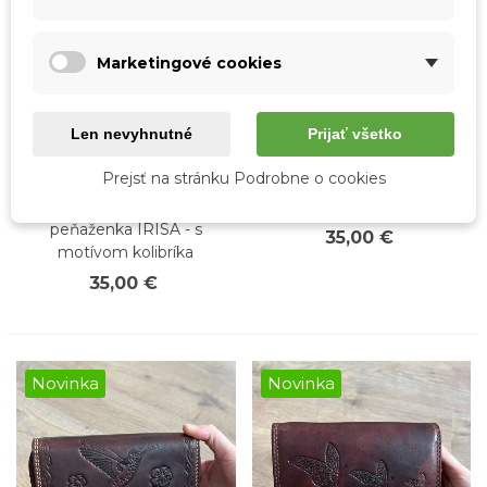
Marketingové cookies
Len nevyhnutné
Prijať všetko
Rýchly náhľad
Rýchly náhľad
Prejsť na stránku Podrobne o cookies
Dámska kožená
Dámska kožená
svetlohnedá veľká
peňaženka červená IRISA
peňaženka IRISA - s
35,00 €
motívom kolibríka
35,00 €
Novinka
Novinka