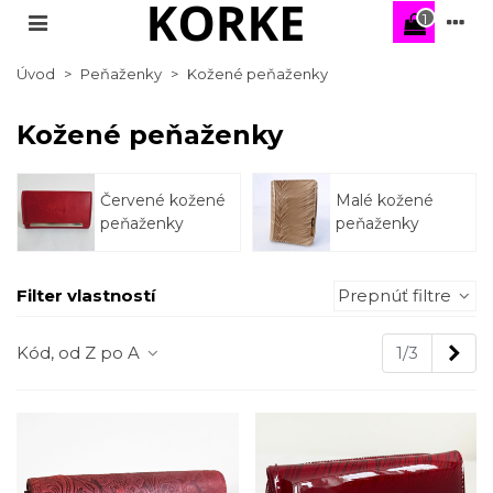
1
Úvod
>
Peňaženky
>
Kožené peňaženky
Kožené peňaženky
Červené kožené
Malé kožené
peňaženky
peňaženky
Filter vlastností
Prepnúť filtre
Nas
Kód, od Z po A
1/3