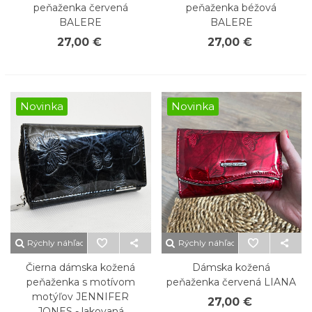
peňaženka červená
peňaženka béžová
BALERE
BALERE
27,00 €
27,00 €
Novinka
Novinka
Rýchly náhľad
Rýchly náhľad
Čierna dámska kožená
Dámska kožená
peňaženka s motívom
peňaženka červená LIANA
motýľov JENNIFER
27,00 €
JONES - lakovaná