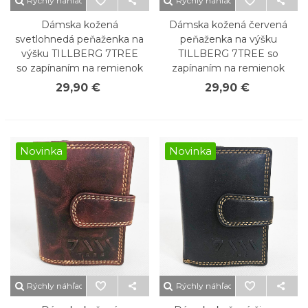
Rýchly náhľad
Rýchly náhľad
Dámska kožená
Dámska kožená červená
svetlohnedá peňaženka na
peňaženka na výšku
výšku TILLBERG 7TREE
TILLBERG 7TREE so
so zapínaním na remienok
zapínaním na remienok
29,90 €
29,90 €
Novinka
Novinka
Rýchly náhľad
Rýchly náhľad