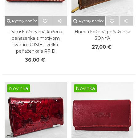
Rýchly náhľad
Rýchly náhľad
Dámska červená kožená
Hnedá kožená peňaženka
peňaženka s motívom
SONYA
kvetín ROSIE - veľká
27,00 €
peňaženka s RFID
36,00 €
Novinka
Novinka