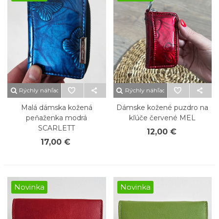
Rýchly náhľad
Rýchly náhľad
Malá dámska kožená
Dámske kožené puzdro na
peňaženka modrá
kľúče červené MEL
SCARLETT
12,00 €
17,00 €
Novinka
Novinka