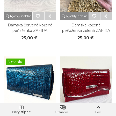
Rýchly náhľad
Rýchly náhľad
Dámska červená kožená
Dámska kožená
peňaženka ZAFIRA
peňaženka zelená ZAFIRA
25,00 €
25,00 €
Novinka
0
Ľavý stĺpec
Rýchly náhľad
Obľúbené
Rýchly náhľad
Hore