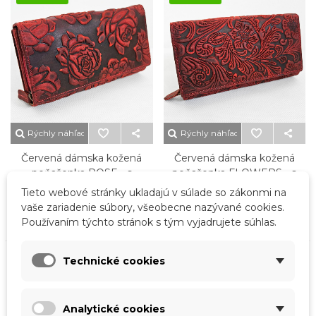
Rýchly náhľad
Rýchly náhľad
Červená dámska kožená
Červená dámska kožená
peňaženka ROSE - s
peňaženka FLOWERS - s
priečinkami na karty
priečinkami na karty
Tieto webové stránky ukladajú v súlade so zákonmi na
35,00 €
35,00 €
vaše zariadenie súbory, všeobecne nazývané cookies.
Používaním týchto stránok s tým vyjadrujete súhlas.
Technické cookies
Novinka
Novinka
Analytické cookies