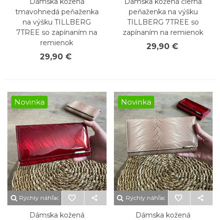
Dámska kožená
Dámska kožená čierna
tmavohnedá peňaženka
peňaženka na výšku
na výšku TILLBERG
TILLBERG 7TREE so
7TREE so zapínaním na
zapínaním na remienok
remienok
29,90 €
29,90 €
Novinka
Novinka
Rýchly náhľad
Rýchly náhľad
Dámska kožená
Dámska kožená