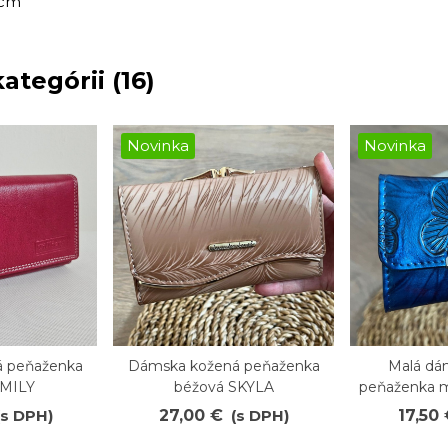
 cm
ategórii (16)
Novinka
Novinka
 peňaženka
Dámska kožená peňaženka
Malá dá
Obľúbené
Obľúb
EMILY
béžová SKYLA
peňaženka 
(s DPH)
27,00 €
(s DPH)
17,50