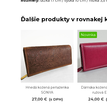
Rozmery:
dĺžka 17 cm / výška 10 cm / hĺbka 3,5
Ďalšie produkty v rovnakej k
Novinka
Hnedá kožená peňaženka
Dámska kožená
Obľúbené
Obľúbené
SONYA
ružová 
27,00 €
(s DPH)
24,00 €