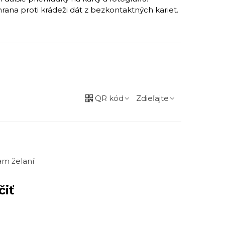
na proti krádeži dát z bezkontaktných kariet.
QR kód
Zdieľajte
m želaní
čiť