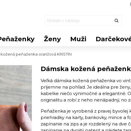
Peňaženky
Ženy
Muži
Darčekové
kožená peňaženka oranžová KRISTIN
Dámska kožená peňaženka
Veľká dámska kožená peňaženka vo vinta
príjemne na pohľad. Je ideálna pre ženy,
kabelke niečo výnimočné a elegantné. 
originalitu a robí z neho nenápadný, no
Peňaženka je vyrobená z pravej byvolej 
priehradky na karty, bankovky, mince a f
zapínanie na zips a je rozdelený na dve 
zapínanie na dvojitý patent a nájdete tam