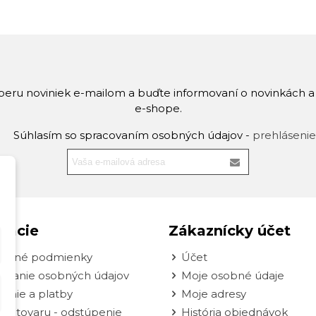
dberu noviniek e-mailom a buďte informovaní o novinkách 
e-shope.
Súhlasím so spracovaním osobných údajov -
prehlásenie
mácie
Zákaznícky účet
odné podmienky
Účet
ovanie osobných údajov
Moje osobné údaje
enie a platby
Moje adresy
nie tovaru - odstúpenie
História objednávok