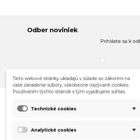
Odber noviniek
Prihláste sa k o
Tieto webové stránky ukladajú v súlade so zákonmi na
vaše zariadenie súbory, všeobecne nazývané cookies.
Používaním týchto stránok s tým vyjadrujete súhlas.
Katalóg
Infor
Technické cookies
Nové produkty
Obch
Akcie a zľavy
Sprac
Analytické cookies
Kontakt
Doruč
Vráte