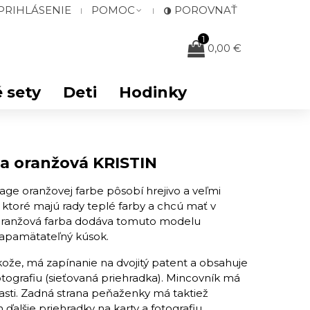
PRIHLÁSENIE
POMOC
POROVNAŤ
1
0,00 €
 sety
Deti
Hodinky
 oranžová KRISTIN
ge oranžovej farbe pôsobí hrejivo a veľmi
 ktoré majú rady teplé farby a chcú mať v
Oranžová farba dodáva tomuto modelu
 zapamätateľný kúsok.
kože, má zapínanie na dvojitý patent a obsahuje
otografiu (sieťovaná priehradka). Mincovník má
časti. Zadná strana peňaženky má taktiež
 ďalšie priehradky na karty a fotografiu.