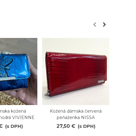
mska kožená
Kožená dámska červená
Kože
ené
Obľúbené
O
modrá VIVIENNE
peňaženka NISSA
pe
 €
(s DPH)
27,50 €
(s DPH)
25