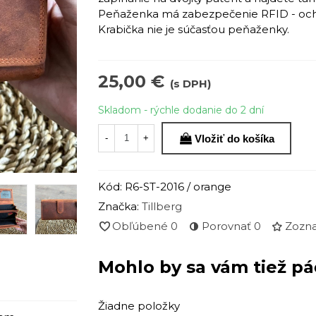
Peňaženka má zabezpečenie RFID - ochra
Krabička nie je súčasťou peňaženky.
25,00 €
(s DPH)
Skladom - rýchle dodanie do 2 dní
Vložiť do košíka
-
+
Kód:
R6-ST-2016 / orange
Značka:
Tillberg
Obľúbené
0
Porovnať
0
Zozna
Mohlo by sa vám tiež pá
Žiadne položky