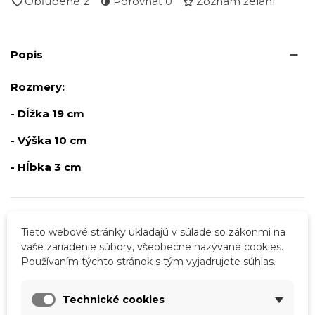
Obľúbené
2
Porovnať
0
Zoznam želaní
Popis
Rozmery:
- Dĺžka 19 cm
- Výška 10 cm
- Hĺbka 3 cm
Podrobnosti o produkte
Tieto webové stránky ukladajú v súlade so zákonmi na
vaše zariadenie súbory, všeobecne nazývané cookies.
Tabuľka vlastností
Používaním týchto stránok s tým vyjadrujete súhlas.
Farba
Hnedá
Technické cookies
Materiál
Pravá koža