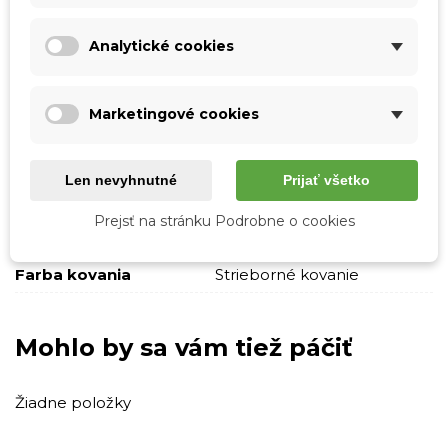
Vzor
Jednofarebné
Analytické cookies
Kvetované
So vzorom
Skladová dostupnosť
Odosielame IHNEĎ
Marketingové cookies
Pohlavie
Ženy
Len nevyhnutné
Prijať všetko
Typ
Veľká
Štýl
Casual
Prejsť na stránku Podrobne o cookies
Elegantný
Farba kovania
Strieborné kovanie
Mohlo by sa vám tiež páčiť
Žiadne položky