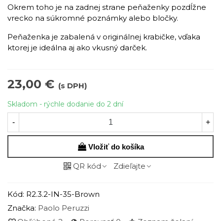
Okrem toho je na zadnej strane peňaženky pozdĺžne
vrecko na súkromné poznámky alebo bločky.
Peňaženka je zabalená v originálnej krabičke, vďaka
ktorej je ideálna aj ako vkusný darček.
23,00 €
(s DPH)
Skladom - rýchle dodanie do 2 dní
-
+
Vložiť do košíka
QR kód
Zdieľajte
Kód:
R2.3.2-IN-35-Brown
Značka:
Paolo Peruzzi