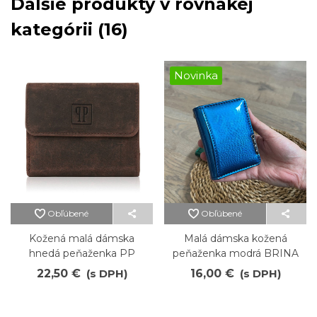
Ďalšie produkty v rovnakej
kategórii (16)
Novinka
Obľúbené
Obľúbené
Kožená malá dámska
Malá dámska kožená
hnedá peňaženka PP
peňaženka modrá BRINA
22,50 €
(s DPH)
16,00 €
(s DPH)