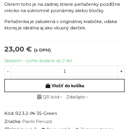
Okrem toho je na zadnej strane peňaženky pozdĺžne
vrecko na súkromné poznámky alebo bločky.
Peňaženka je zabalená v originálnej krabičke, vďaka
ktorej je ideálna aj ako vkusný darček.
23,00 €
(s DPH)
Skladom - rýchle dodanie do 2 dní
-
+
Vložiť do košíka
QR kód
Zdieľajte
Kód:
R2.3.2-IN-35-Green
Značka:
Paolo Peruzzi