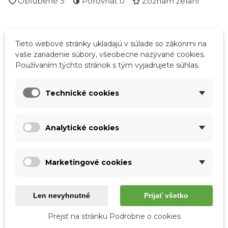
Obľúbené
3
Porovnať
0
Zoznam želaní
Popis
Tieto webové stránky ukladajú v súlade so zákonmi na
vaše zariadenie súbory, všeobecne nazývané cookies.
Rozmery:
Používaním týchto stránok s tým vyjadrujete súhlas.
- Dĺžka 19 cm
Technické cookies
- Výška 10 cm
- Hĺbka 3 cm
Analytické cookies
Podrobnosti o produkte
Marketingové cookies
Tabuľka vlastností
Len nevyhnutné
Prijať všetko
Farba
Zelená
Prejsť na stránku Podrobne o cookies
Materiál
Pravá koža