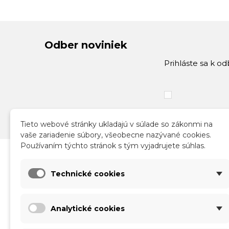
Odber noviniek
Prihláste sa k o
Tieto webové stránky ukladajú v súlade so zákonmi na
vaše zariadenie súbory, všeobecne nazývané cookies.
Používaním týchto stránok s tým vyjadrujete súhlas.
Katalóg
Infor
Technické cookies
Nové produkty
Obch
Akcie a zľavy
Sprac
Analytické cookies
Kontakt
Doruč
Vráte