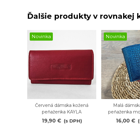
Ďalšie produkty v rovnakej k
Novinka
Novinka
Červená dámska kožená
Malá dámsk
Obľúbené
Obľúbené
peňaženka KAYLA
peňaženka mo
19,90 €
(s DPH)
16,00 €