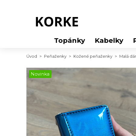
Topánky
Kabelky
Úvod
>
Peňaženky
>
Kožené peňaženky
>
Malá dá
Novinka