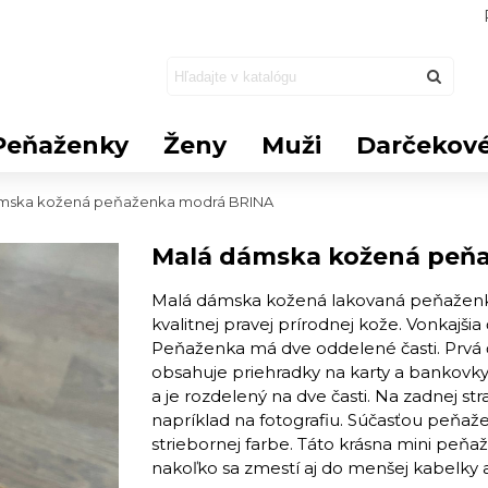
Peňaženky
Ženy
Muži
Darčekové
mska kožená peňaženka modrá BRINA
Malá dámska kožená peň
Malá dámska kožená lakovaná peňaženka
kvalitnej pravej prírodnej kože. Vonkajš
Peňaženka ​má dve oddelené časti. Prvá 
obsahuje priehradky na karty a bankovky.
a je rozdelený na dve časti. Na zadnej st
napríklad na fotografiu. Súčasťou peňažen
striebornej farbe. Táto krásna mini p
nakoľko sa zmestí aj do menšej kabelky a