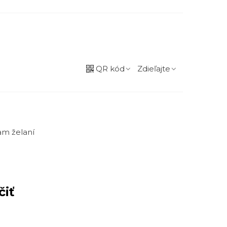
QR kód
Zdieľajte
m želaní
čiť