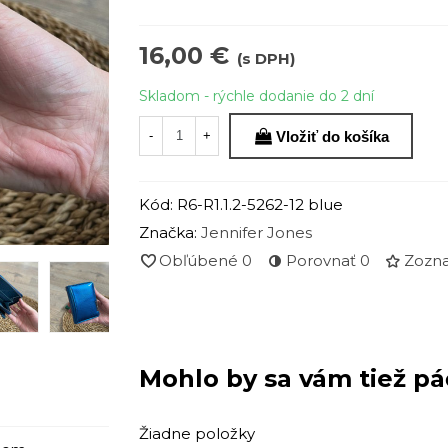
16,00 €
(s DPH)
Skladom - rýchle dodanie do 2 dní
Vložiť do košíka
-
+
Kód:
R6-R1.1.2-5262-12 blue
Značka:
Jennifer Jones
Obľúbené
0
Porovnať
0
Zozna
Mohlo by sa vám tiež pá
Žiadne položky