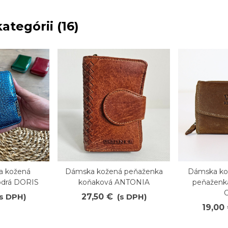
ategórii (16)
a kožená
Dámska kožená peňaženka
Dámska ko
Obľúbené
Obľúb
drá DORIS
koňaková ANTONIA
peňaženk
(s DPH)
27,50 €
(s DPH)
19,00