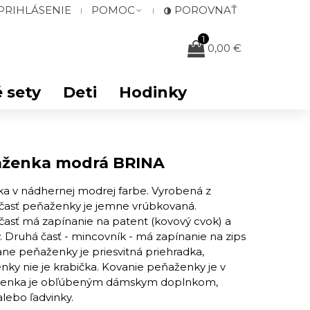
PRIHLÁSENIE
POMOC
POROVNAŤ
1
0,00 €
 sety
Deti
Hodinky
aženka modrá BRINA
 v nádhernej modrej farbe. Vyrobená z
ia časť peňaženky je jemne vrúbkovaná.
časť má zapínanie na patent (kovový cvok) a
 Druhá časť - mincovník - má zapínanie na zips
rane peňaženky je priesvitná priehradka,
ky nie je krabička. Kovanie ​peňaženky je ​v
eňaženka je obľúbeným dámskym doplnkom,
lebo ľadvinky.