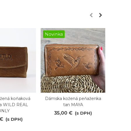
Novinka
Novink
žená koňaková
Dámska kožená peňaženka
Dáms
ené
Obľúbené
O
a WILD REAL
tan MAYA
peňa
ONLY
lesklom 
35,00 €
(s DPH)
 €
(s DPH)
23