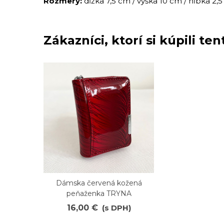
Rozmery:
dĺžka 7,5 cm / výška 10 cm / hĺbka 2,
Zákazníci, ktorí si kúpili tent
Dámska červená kožená
Obľúbené
peňaženka TRYNA
16,00 €
(s DPH)