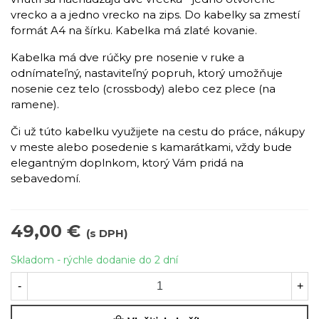
vrecko a a jedno vrecko na zips. Do kabelky sa zmestí
formát A4 na šírku. Kabelka má zlaté kovanie.
Kabelka má dve rúčky pre nosenie v ruke a
odnímateľný, nastaviteľný popruh, ktorý umožňuje
nosenie cez telo (crossbody) alebo cez plece (na
ramene).
Či už túto kabelku využijete na cestu do práce, nákupy
v meste alebo posedenie s kamarátkami, vždy bude
elegantným doplnkom, ktorý Vám pridá na
sebavedomí.
49,00 €
(s DPH)
Skladom - rýchle dodanie do 2 dní
-
+