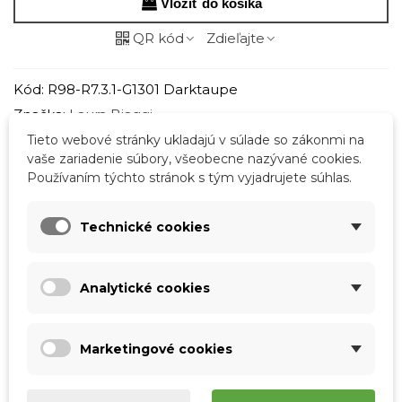
Vložiť do košíka
QR kód
Zdieľajte
Kód:
R98-R7.3.1-G1301 Darktaupe
Značka:
Laura Biaggi
Obľúbené
2
Porovnať
0
Zoznam želaní
Tieto webové stránky ukladajú v súlade so zákonmi na
vaše zariadenie súbory, všeobecne nazývané cookies.
Používaním týchto stránok s tým vyjadrujete súhlas.
Popis
Technické cookies
Rozmery:
● dĺžka podstavy 35 cm
Analytické cookies
● dĺžka horná 44 cm
Marketingové cookies
● výška 24 cm
● hĺbka 13 cm