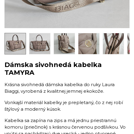
Dámska sivohnedá kabelka
TAMYRA
Krásna sivohnedá dámska kabelka do ruky Laura
Biaggi, vyrobená z kvalitnej jemnej ekokože.
Vonkajší materiál kabelky je prepletaný, čo z nej robí
štýlový a moderný kúsok.
Kabelka sa zapína na zips a má jednu priestrannú
komoru (priečinok) s krásnou červenou podšívkou. Vo
vnútri sa nachádzajú dve vrecká - jedno otvorené