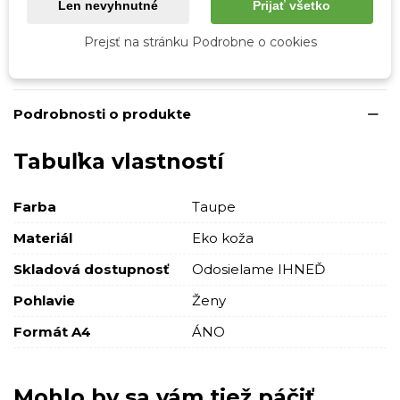
Len nevyhnutné
Prijať všetko
● výška rúčok 15 cm
Prejsť na stránku Podrobne o cookies
● dĺžka popruhu max. do 140 cm
Podrobnosti o produkte
Tabuľka vlastností
Farba
Taupe
Materiál
Eko koža
Skladová dostupnosť
Odosielame IHNEĎ
Pohlavie
Ženy
Formát A4
ÁNO
Mohlo by sa vám tiež páčiť