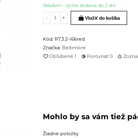
Skladom - rýchle dodanie do 2 dní
Vložiť do košíka
-
+
Kód:
R7.3.2-I66red
Značka:
Beltimore
Obľúbené
1
Porovnať
0
Zozna
Mohlo by sa vám tiež pá
Žiadne položky