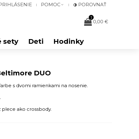
PRIHLÁSENIE
POMOC
POROVNAŤ
1
0,00 €
 sety
Deti
Hodinky
Beltimore DUO
arbe s dvomi ramienkami na nosenie.
.
z plece ako crossbody.