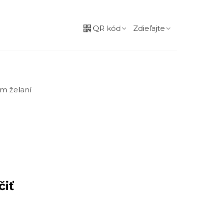
QR kód
Zdieľajte
m želaní
čiť