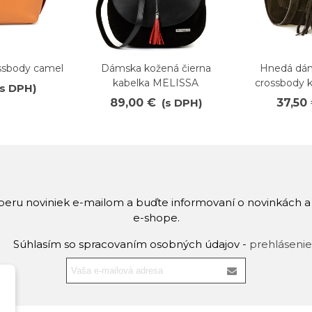
ssbody camel
Dámska kožená čierna
Hnedá dám
Obľúbené
Obľúb
kabelka MELISSA
crossbody
(s DPH)
89,00 €
(s DPH)
37,50
dberu noviniek e-mailom a buďte informovaní o novinkách 
e-shope.
Súhlasím so spracovaním osobných údajov -
prehlásenie