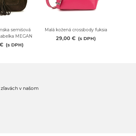
ska semišová
Malá kožená crossbody fuksia
Kožená 
ené
Obľúbené
O
 kabelka MEGAN
CA
29,00 €
(s DPH)
 €
(s DPH)
52
a zľavách v našom