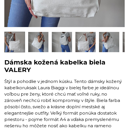
Dámska kožená kabelka biela
VALERY
Štýl a pohodlie v jednom kúsku. Tento dámsky kožený
kabelkoruksak Laura Biaggi v bielej farbe je ideálnou
voľbou pre ženy, ktoré chcú mať voľné ruky, no
zároveň nechcú robiť kompromisy v štýle. Biela farba
pôsobí čisto, sviežo a krásne doplní mestské aj
elegantnejšie outfity. Veľký formát ponúka dostatok
priestoru - pojme formát A4 a vďaka premyslenému
riešeniu ho môžete nosiť ako kabelku na rameno