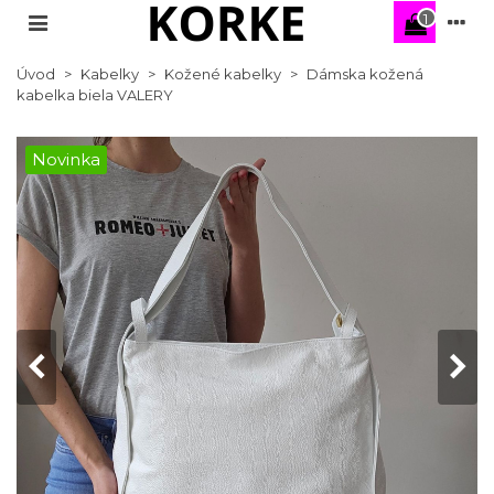
1
Úvod
>
Kabelky
>
Kožené kabelky
>
Dámska kožená
kabelka biela VALERY
Novinka