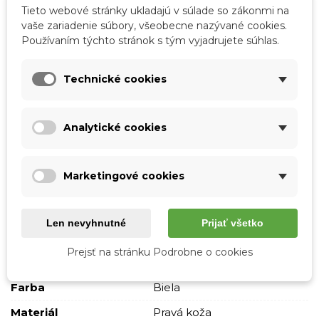
Tieto webové stránky ukladajú v súlade so zákonmi na
Kód:
R97-R6.2.1-TS66-5555 white
vaše zariadenie súbory, všeobecne nazývané cookies.
Používaním týchto stránok s tým vyjadrujete súhlas.
Značka:
Laura Biaggi
Obľúbené
1
Porovnať
0
Zoznam želaní
Technické cookies
Popis
Analytické cookies
Rozmery:
dĺžka podstavy 35 cm / výška 34 cm / hĺbka
9 cm / výška rúčky 24 cm
Marketingové cookies
Podrobnosti o produkte
Len nevyhnutné
Prijať všetko
Tabuľka vlastností
Prejsť na stránku Podrobne o cookies
Farba
Biela
Materiál
Pravá koža