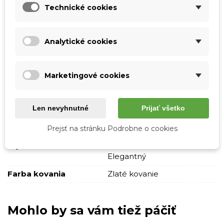
Farba
Zelená
Technické cookies
Materiál
Pravá koža
Vzor
Jednofarebné
Analytické cookies
S nápisom
Skladová dostupnosť
Odosielame IHNEĎ
Marketingové cookies
Pohlavie
Ženy
Typ
Cez plece
Len nevyhnutné
Prijať všetko
Crossbody
Strih
Na zips
Prejsť na stránku Podrobne o cookies
Štýl
Casual
Elegantný
Farba kovania
Zlaté kovanie
Mohlo by sa vám tiež páčiť