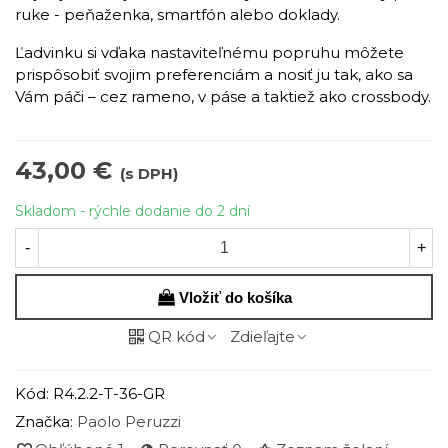
ruke - peňaženka, smartfón alebo doklady.
Ľadvinku si vďaka nastaviteľnému popruhu môžete
prispôsobiť svojim preferenciám a nosiť ju tak, ako sa
Vám páči – cez rameno, v páse a taktiež ako crossbody.
43,00 €
(s DPH)
Skladom - rýchle dodanie do 2 dní
-
+
Vložiť do košíka
QR kód
Zdieľajte
Kód:
R4.2.2-T-36-GR
Značka:
Paolo Peruzzi