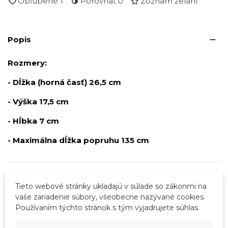
Obľúbené
1
Porovnať
0
Zoznam želaní
Popis
Rozmery:
- Dĺžka (horná časť) 26,5 cm
- Výška 17,5 cm
- Hĺbka 7 cm
- Maximálna dĺžka popruhu 135 cm
Podrobnosti o produkte
Tieto webové stránky ukladajú v súlade so zákonmi na
vaše zariadenie súbory, všeobecne nazývané cookies.
Tabuľka vlastností
Používaním týchto stránok s tým vyjadrujete súhlas.