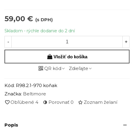
59,00 €
(s DPH)
Skladom - rýchle dodanie do 2 dní
-
+
Vložiť do košíka
QR kód
Zdieľajte
Kód:
R98.2.1-970 koňak
Značka:
Beltimore
Obľúbené
4
Porovnať
0
Zoznam želaní
Popis