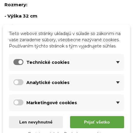
Rozmery:
- Výška 32 cm
- Dĺžka 33 cm
Tieto webové stránky ukladajú v súlade so zákonmi na
- Hĺbka 8,5 cm
vaše zariadenie súbory, všeobecne nazývané cookies.
Používaním týchto stránok s tým vyjadrujete súhlas.
- Dĺžka remienka 50 cm
Technické cookies
Podrobnosti o produkte
Analytické cookies
Tabuľka vlastností
Farba
Hnedá
Marketingové cookies
Koňaková
Materiál
Pravá koža
Len nevyhnutné
Prijať všetko
Vzor
Jednofarebné