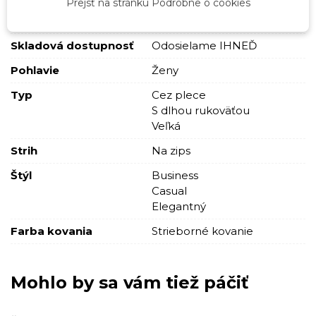
Prejsť na stránku Podrobne o cookies
Prešívané
S nápisom
Skladová dostupnosť
Odosielame IHNEĎ
Pohlavie
Ženy
Typ
Cez plece
S dlhou rukoväťou
Veľká
Strih
Na zips
Štýl
Business
Casual
Elegantný
Farba kovania
Strieborné kovanie
Mohlo by sa vám tiež páčiť