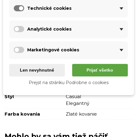
Tabuľka vlastností
Technické cookies
Farba
Šedá
Analytické cookies
Materiál
Pravá koža
Pravá semišová koža
Vzor
Jednofarebné
Marketingové cookies
Skladová dostupnosť
Odosielame IHNEĎ
Pohlavie
Ženy
Len nevyhnutné
Prijať všetko
Typ
Cez plece
Prejsť na stránku Podrobne o cookies
Crossbody
Štýl
Casual
Elegantný
Farba kovania
Zlaté kovanie
Mohlo by sa vám tiež páčiť