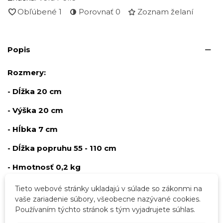
Obľúbené
1
Porovnať
0
Zoznam želaní
Popis
Rozmery:
- Dĺžka 20 cm
- Výška 20 cm
- Hĺbka 7 cm
- Dĺžka popruhu 55 - 110 cm
- Hmotnosť 0,2 kg
Tieto webové stránky ukladajú v súlade so zákonmi na
vaše zariadenie súbory, všeobecne nazývané cookies.
Podrobnosti o produkte
Používaním týchto stránok s tým vyjadrujete súhlas.