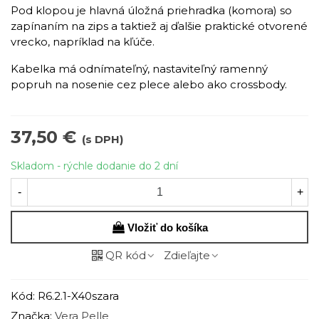
Pod klopou je hlavná úložná priehradka (komora) so
zapínaním na zips a taktiež aj ďalšie praktické otvorené
vrecko, napríklad na kľúče.
Kabelka má odnímateľný, nastaviteľný ramenný
popruh na nosenie cez plece alebo ako crossbody.
37,50 €
(s DPH)
Skladom - rýchle dodanie do 2 dní
-
+
Vložiť do košíka
QR kód
Zdieľajte
Kód:
R6.2.1-X40szara
Značka:
Vera Pelle