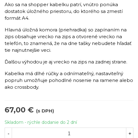
Ako sa na shopper kabelku patrí, vnútro ponúka
dostatok úložného priestoru, do ktorého sa zmestí
formát A4.
Hlavná úložná komora (priehradka) so zapínaním na
zips obsahuje vrecko na zips a otvorené vrecko na
telefón, to znamená, že na dne tašky nebudete hľadať
tie najnutnejšie veci.
Ďalšou výhodou je aj vrecko na zips na zadnej strane.
Kabelka má dlhé rúčky a odnímateľný, nastaviteľný
popruh umožňuje pohodlné nosenie na ramene alebo
ako crossbody.
67,00 €
(s DPH)
Skladom - rýchle dodanie do 2 dní
-
+