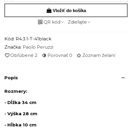
Vložiť do košíka
QR kód
Zdieľajte
Kód:
R4.3.1-T-41black
Značka:
Paolo Peruzzi
Obľúbené
2
Porovnať
0
Zoznam želaní
Popis
Rozmery:
- Dĺžka 34 cm
- Výška 28 cm
- Hĺbka 10 cm