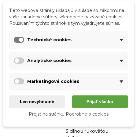
- Výška kabelky s rúčkami 54,5 cm
Tieto webové stránky ukladajú v súlade so zákonmi na
vaše zariadenie súbory, všeobecne nazývané cookies.
Používaním týchto stránok s tým vyjadrujete súhlas.
Podrobnosti o produkte
Technické cookies
Tabuľka vlastností
Farba
Čierna
Analytické cookies
Materiál
Pravá koža
Vzor
Jednofarebné
Marketingové cookies
S nápisom
Skladová dostupnosť
Odosielame IHNEĎ
Len nevyhnutné
Prijať všetko
Pohlavie
Ženy
Prejsť na stránku Podrobne o cookies
Typ
Cez plece
Crossbody
S dlhou rukoväťou