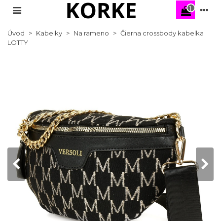
1
Úvod
>
Kabelky
>
Na rameno
>
Čierna crossbody kabelka
LOTTY