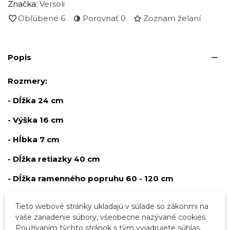
Značka:
Versoli
Obľúbené
6
Porovnať
0
Zoznam želaní
Popis
Rozmery:
- Dĺžka 24 cm
- Výška 16 cm
- Hĺbka 7 cm
- Dĺžka retiazky 40 cm
- Dĺžka ramenného popruhu 60 - 120 cm
Tieto webové stránky ukladajú v súlade so zákonmi na
Podrobnosti o produkte
vaše zariadenie súbory, všeobecne nazývané cookies.
Používaním týchto stránok s tým vyjadrujete súhlas.