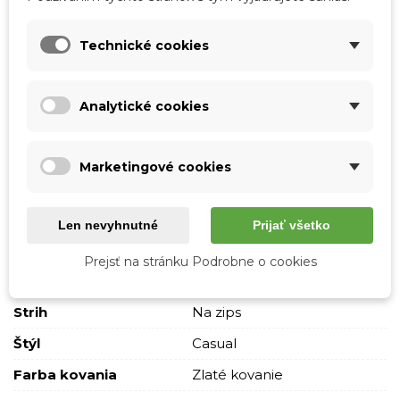
Tabuľka vlastností
Technické cookies
Farba
Čierna
Materiál
Eko koža
Analytické cookies
Syntetická tkanina
Vzor
S nápisom
Marketingové cookies
So vzorom
Skladová dostupnosť
Odosielame IHNEĎ
Len nevyhnutné
Prijať všetko
Pohlavie
Ženy
Typ
Cez plece
Prejsť na stránku Podrobne o cookies
Crossbody
Strih
Na zips
Štýl
Casual
Farba kovania
Zlaté kovanie