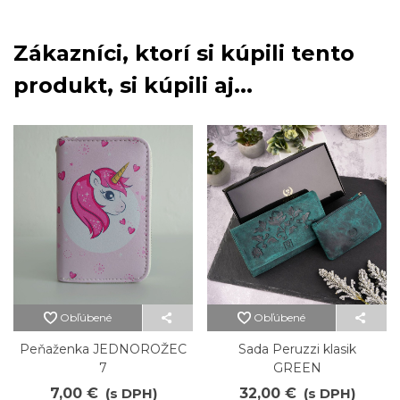
Zákazníci, ktorí si kúpili tento
produkt, si kúpili aj...
Obľúbené
Obľúbené
Peňaženka JEDNOROŽEC
Sada Peruzzi klasik
7
GREEN
7,00 €
(s DPH)
32,00 €
(s DPH)