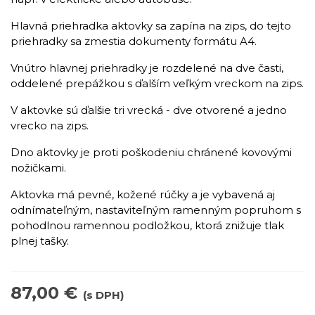
Hlavná priehradka aktovky sa zapína na zips, do tejto
priehradky sa zmestia dokumenty formátu A4.
Vnútro hlavnej priehradky je rozdelené na dve časti,
oddelené prepážkou s ďalším veľkým vreckom na zips.
V aktovke sú ďalšie tri vrecká - dve otvorené a jedno
vrecko na zips.
Dno aktovky je proti poškodeniu chránené kovovými
nožičkami.
Aktovka má pevné, kožené rúčky a je vybavená aj
odnímateľným, nastaviteľným ramenným popruhom s
pohodlnou ramennou podložkou, ktorá znižuje tlak
plnej tašky.
87,00 €
(s DPH)