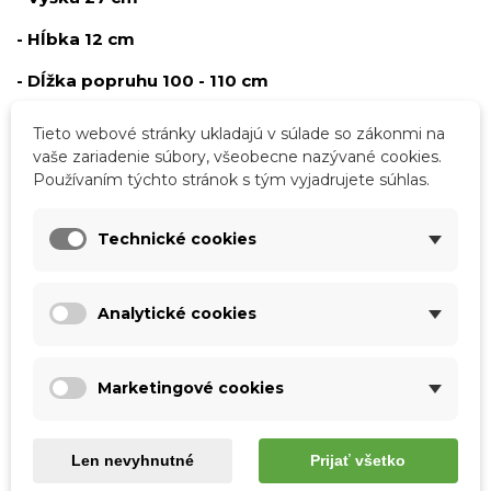
- Hĺbka 12 cm
- Dĺžka popruhu 100 - 110 cm
- Hmotnosť 1,15 kg
Tieto webové stránky ukladajú v súlade so zákonmi na
vaše zariadenie súbory, všeobecne nazývané cookies.
Používaním týchto stránok s tým vyjadrujete súhlas.
Podrobnosti o produkte
Technické cookies
Tabuľka vlastností
Farba
Hnedá
Analytické cookies
Materiál
Pravá koža
Marketingové cookies
Vzor
Jednofarebné
S nápisom
Skladová dostupnosť
Odosielame IHNEĎ
Len nevyhnutné
Prijať všetko
Pohlavie
Ženy