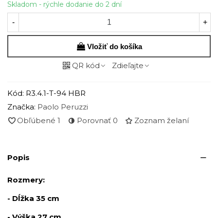
Skladom - rýchle dodanie do 2 dní
-
+
Vložiť do košíka
QR kód
Zdieľajte
Kód:
R3.4.1-T-94 HBR
Značka:
Paolo Peruzzi
Obľúbené
1
Porovnať
0
Zoznam želaní
Popis
Rozmery:
- Dĺžka 35 cm
- Výška 27 cm