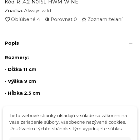
Kód:
R1.4.2-N015L-HWM-WINE
Značka:
Always wild
Obľúbené
4
Porovnať
0
Zoznam želaní
Popis
Rozmery:
- Dĺžka 11 cm
- Výška 9 cm
- Hĺbka 2,5 cm
Podrobnosti o produkte
Tieto webové stránky ukladajú v súlade so zákonmi na
vaše zariadenie súbory, všeobecne nazývané cookies.
Používaním týchto stránok s tým vyjadrujete súhlas.
Tabuľka vlastností