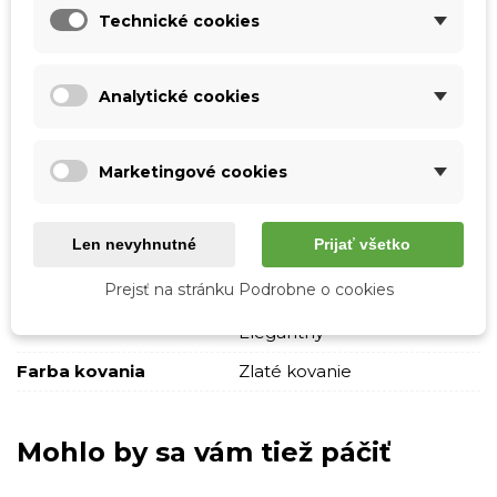
Technické cookies
Farba
Vínová
Materiál
Pravá koža
Analytické cookies
Vzor
Jednofarebné
S nápisom
Skladová dostupnosť
Odosielame IHNEĎ
Marketingové cookies
Pohlavie
Muži
Typ
Malé
Len nevyhnutné
Prijať všetko
Štýl
Business
Prejsť na stránku Podrobne o cookies
Casual
Elegantný
Farba kovania
Zlaté kovanie
Mohlo by sa vám tiež páčiť